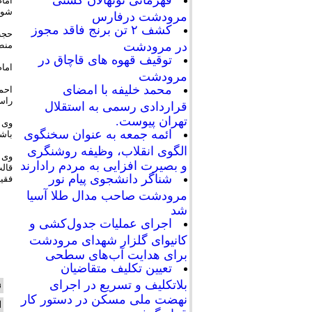
قهرمانی نونهالان کشتی
اما
شود 
مرودشت درفارس
کشف ۲ تن برنج فاقد مجوز
حجت 
منطق
در مرودشت
توقیف قهوه های قاچاق در
اما
مرودشت
محمد خلیفه با امضای
احمد
راس 
قراردادی رسمی به استقلال
تهران پیوست.
وی 
ائمه جمعه به عنوان سخنگوی
باشن
الگوی انقلاب، وظیفه روشنگری
وی ب
و بصیرت افزایی به مردم رادارند
قال
شناگر دانشجوی پیام نور
فقیه
مرودشت صاحب مدال طلا آسیا
شد
اجرای عملیات جدول‌کشی و
کانیوای گلزار شهدای مرودشت
برای هدایت آب‌های سطحی
تعیین تکلیف متقاضیان
بلاتکلیف و تسریع در اجرای
ن
نهضت ملی مسکن در دستور کار
ا