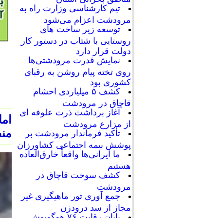
تیم کارشناسی وزارت راه به
مرودشت اعزام می‌شود
توسعه زیر ساخت های
روستایی با شتاب در دستور کار
دولت قرار دارد
نمایش قدرت مرودشتی‌ها
روی تخته پیام روشن به رقبای
کشوری بود
کشف ۵ میلیاردی احشام
قاچاق در مرودشت
آغاز برداشت ذرت علوفه ای
ام
از مزارع مرودشت
منط
تأکید فرماندار مرودشت بر
پوشش بیمه اجتماعی کشاورزان
ما ایرانی‌ها واقعاً خارق‌العاده
هستیم
کشف سوخت قاچاق در
مرودشت
جمع آوری تور ماهیگیری غیر
مجاز از سد درودزن
پایان رقابت‌ ۷۶ هوگوپوش