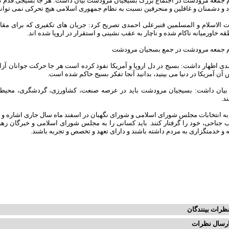
م جمعه مرودشت در اجتماع بزرگ بسیجیان مرودشت بیان داشت: هر جا بسیجی قدم گذ
و دشمنان و غافلین و منحرفین نسبت به نظام جمهوری اسلامی هیچ تحرکی نمی توانند 
الاسلام و المسلمین قنبرعلی احمدی تصریح کرد: جریان های تکفیری که برای مقابله ب
ه خاورمیانه ناکام شده و ناچار به عقب نشینی و استقرار در اروپا شده اند.
م جمعه مرودشت در جمع بسجیان مرودشت
ی اظهار داشت: بسیج در دل اروپا و آمریکا نفوذ کرده است هر جا حرکت جوانان آزا
آن آمریکا در دنیا می بینید، بدانید آنجا تفکر بسیج حاکم شده است.
بیان داشت: بسیجیان مرودشت باید در عرصه صنعت، کشاورزی، گردشگری، محیط 
د.
ه انتخابات مجلس شورای اسلامی و شورای نگهبان در اسفند ماه سال جاری اشاره و بی
ب جناحی، خود را گرفتار کنند. باید کسانی را به مجلس شورای اسلامی و خبرگان ره
 و خدمتگزاری به مردم داشته باشند و دارای تعهد و تخصص و تجربه باشند.
ظرات بینندگان
رسال نظرات