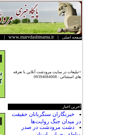
|
www.marvdashtnama.ir
|
صفحه اصلی
+تبلیعات در سایت مرودشت آنلاین با تعرفه
های استثنائی - 09394084008
آخرین اخبار
خبرنگاران سنگربانان حقیقت
در میدان جنگ روایت‌ها
دشت مرودشت در صدر
مناطق بحرانی استان