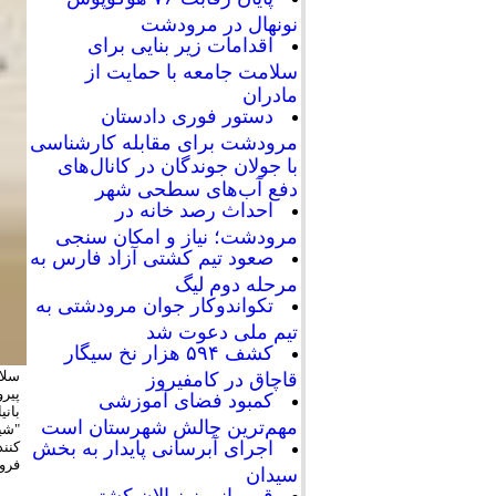
نونهال در مرودشت
اقدامات زیر بنایی برای
سلامت جامعه با حمایت از
مادران
دستور فوری دادستان
مرودشت برای مقابله کارشناسی
با جولان جوندگان در کانال‌های
دفع آب‌های سطحی شهر
احداث رصد خانه در
مرودشت؛ نیاز و امکان سنجی
صعود تیم کشتی آزاد فارس به
مرحله دوم لیگ
تکواندوکار جوان مرودشتی به
تیم ملی دعوت شد
کشف ۵۹۴ هزار نخ سیگار
سلا
قاچاق در کامفیروز
پیر
کمبود فضای آموزشی
بان
مهم‌ترین چالش شهرستان است
"شیف
اجرای آبرسانی پایدار به بخش
کنند
فروگ
سیدان