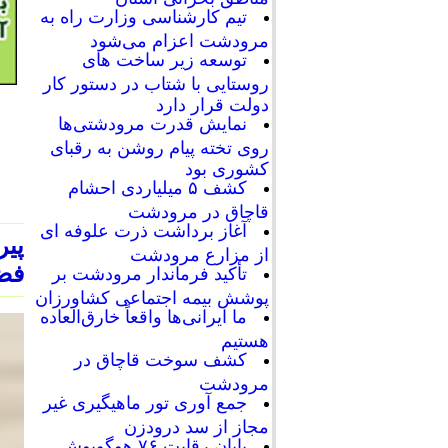
تیم کارشناسی وزارت راه به
مرودشت اعزام می‌شود
توسعه زیر ساخت های
روستایی با شتاب در دستور کار
دولت قرار دارد
نمایش قدرت مرودشتی‌ها
روی تخته پیام روشن به رقبای
کشوری بود
کشف ۵ میلیاردی احشام
قاچاق در مرودشت
آغاز برداشت ذرت علوفه ای
پیر
از مزارع مرودشت
فضا
تأکید فرماندار مرودشت بر
پوشش بیمه اجتماعی کشاورزان
ما ایرانی‌ها واقعاً خارق‌العاده
هستیم
کشف سوخت قاچاق در
مرودشت
جمع آوری تور ماهیگیری غیر
مجاز از سد درودزن
پایان رقابت‌ ۷۶ هوگوپوش