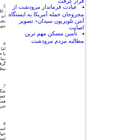
قرار گرفت
عیادت فرماندار مرودشت از
مجروحان حمله آمریکا به ایستگاه
اند
آنتن تلویزیون سیدان+ تصویر
دفت
حقوق
اصابت
تأمین مسکن مهم ترین
مطالبه مردم مرودشت
6.
اما 
یا 
بمان
گرف
مطب
7.
شگفت
عضو
همکا
خبر
8.
است)
خوا
است