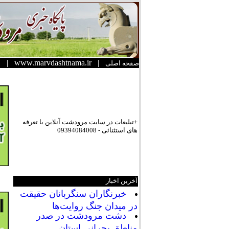
|
www.marvdashtnama.ir
|
صفحه اصلی
+تبلیعات در سایت مرودشت آنلاین با تعرفه
های استثنائی - 09394084008
آخرین اخبار
خبرنگاران سنگربانان حقیقت
در میدان جنگ روایت‌ها
دشت مرودشت در صدر
مناطق بحرانی استان