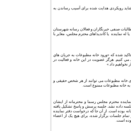
 شاید رویکردی هدایت شده برای آسیب رساندن به
طالبات صنفی خبرنگاران و فعالان رسانه شهرستان
له نماینده یا کاندیداهای محترم مجلس، مغایر با
اکید شده که «ورود خانه مطبوعات به جريان هاي
مي كنيم. هرگز عضويت در اين خانه و فعاليت در
نخواهيم داد.»
ای خانه مطبوعات می توانند از هر شخص حقیقی و
به خانه مطبوعات ممنوع است.
برومندی نماینده محترم مجلس رسما و محترمانه از ایشان
لسه داده نشد. جلسه پرسش و پاسخ تشکیل یافته
1 ماه پس از درخواست کتبی این خانه بوده است. از آن جا که درخواست دفتر نماینده
تمام جلسات برگزار شده، برای هیچ یک از اعضاء
وده است.