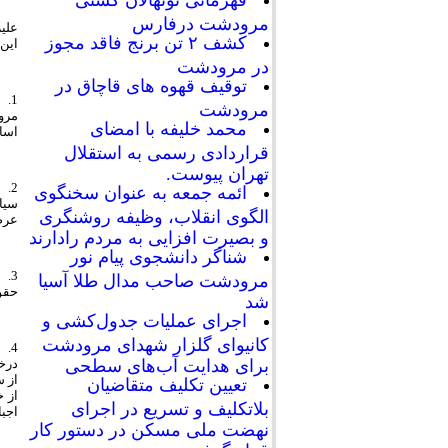
قهرمانی نونهالان کشتی
مرودشت درفارس
علی
کشف ۲ تن برنج فاقد مجوز
این 
در مرودشت
توقیف قهوه های قاچاق در
1.
مرودشت
مرود
محمد خلیفه با امضای
اساس
قراردادی رسمی به استقلال
تهران پیوست.
2.
ائمه جمعه به عنوان سخنگوی
سيا
الگوی انقلاب، وظیفه روشنگری
عرص
و بصیرت افزایی به مردم رادارند
شناگر دانشجوی پیام نور
3.
مرودشت صاحب مدال طلا آسیا
حقو
شد
اجرای عملیات جدول‌کشی و
کانیوای گلزار شهدای مرودشت
درخ
برای هدایت آب‌های سطحی
تعیین تکلیف متقاضیان
از 
بلاتکلیف و تسریع در اجرای
اجب
نهضت ملی مسکن در دستور کار