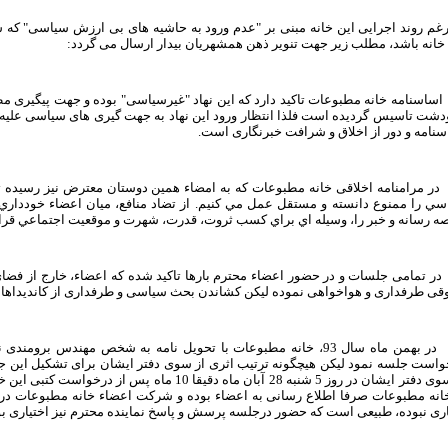
رغم روند اجرایی این خانه مبنی بر "عدم ورود به حاشیه های بی ارزش سیاسی" که
خانه باشد، مطلب زیر جهت تنویر ذهن همشهریان بیدار ارسال می گردد:
 اساسنامه خانه مطبوعات تاکید دارد که این نهاد "غیرسیاسی" بوده و جهت پیگیری م
شت تاسیس گردیده است فلذا انتظار ورود این نهاد به جهت گیری های سیاسی علیه یا 
نامه و دور از اخلاق و شرافت خبرنگاری است.
 در مرامنامه اخلاقی خانه مطبوعات که به امضاء همین دوستان معترض نیز رسیده ت
سي را ممنوع دانسته و مستقل عمل مي كنيم. از تضاد منافع، ميان اعضاء خودداري 
ه رسانه و خبر را، وسيله اي براي كسب ثروت، قدرت، شهرت و موقعيت اجتماعي قرار 
 در تمامی جلسات و در حضور اعضاء محترم بارها تاکید شده که اعضاء، خارج از فض
قی طرفداری و هواخواهی نموده لیکن کشاندن بحث سیاسی و طرفداری از کاندیداها 
4. در بهمن ماه سال 93، خانه مطبوعات با تحویل نامه به شخص مهندس 
واست جلسه نمود لیکن هیچگونه ترتیب اثری از سوی دفتر ایشان برای تشکیل این ج
از سوی دفتر ایشان در روز 5 شنبه 28 آبان ماه دقیقا 0
خانه مطبوعات صرفا اطلاع رسانی به اعضاء بوده و شرکت اعضاء خانه مطبوعات در 
اری نبوده، طبیعی است که حضور درجلسه پرسش و پاسخ نماینده محترم نیز اختیاری ب