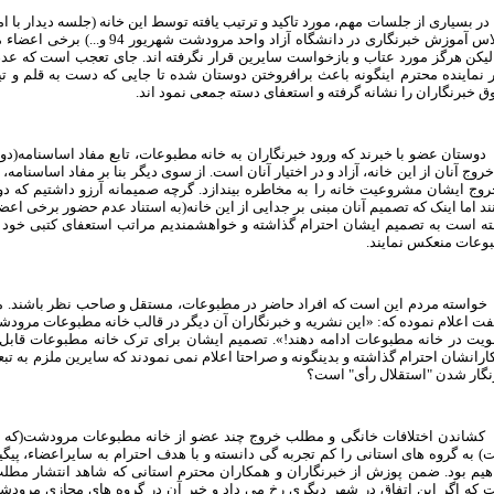
، کلاس آموزش خبرنگاری در دانشگاه 
 لیکن هرگز مورد عتاب و بازخواست سایرین قرار نگرفته اند. جای تعجب است که ع
ر نماینده محترم اینگونه باعث برافروختن دوستان شده تا جایی که دست به قلم و ت
 خبرنگاران را نشانه گرفته و استعفای دسته جمعی نمود اند.
 دوستان عضو با خبرند که ورود خبرنگاران به خانه مطبوعات، تابع مفاد اساسنامه(دو
خروج آنان از این خانه، آزاد و در اختیار آنان است. از سوی دیگر بنا بر مفاد اساسنامه
خروج ایشان مشروعیت خانه را به مخاطره بیندازد. گرچه صمیمانه آرزو داشتیم که
ند اما اینک که تصمیم آنان مبنی بر جدایی از این خانه(به استناد عدم حضور برخی اعض
ته است به تصمیم ایشان احترام گذاشته و خواهشمندیم مراتب استعفای کتبی خود ر
وعات منعکس نمایند.
 خواسته مردم این است که افراد حاضر در مطبوعات، مستقل و صاحب نظر باشند. مد
 اعلام نموده که: «این نشریه و خبرنگاران آن دیگر در قالب خانه مطبوعات مرودشت
یت در خانه مطبوعات ادامه دهند!». تصمیم ایشان برای ترک خانه مطبوعات قابل 
رانشان احترام گذاشته و بدینگونه و صراحتا اعلام نمی نمودند که سایرین ملزم به تب
نگار شدن "استقلال رأی" است؟
 کشاندن اختلافات خانگی و مطلب خروج چند عضو از خانه مطبوعات مرودشت(که ات
 به گروه های استانی را کم تجربه گی دانسته و با هدف احترام به سایراعضاء، پیگی
هیم بود. ضمن پوزش از خبرنگاران و همکاران محترم استانی که شاهد انتشار مط
 که اگر این اتفاق در شهر دیگری رخ می داد و خبر آن در گروه های مجازی مرو