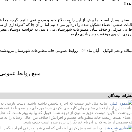
د؟!!
 سخن بسیار است اما بیش از این را به صلاح خود و مردم نمی دانیم. گرچه جدا ش
بات صنفی اعضاء تشکیل شده را دردآور می دانیم اما از آن جا که "طرفداری از نما
 بی طرفی و خلاف شأن مطبوعات شهرستان می دانیم، به خواسته دوستان معترض 
 روی، آرزوی موفقیت و سربلندی داریم.
 و نعم الوکیل – آبان ماه 94 – روابط عمومی خانه مطبوعات شهرستان مرودشت
منبع:روابط عمومی
ظرات بینندگان
همون قبلي
بيانيه مثل خبر نيست كه اجازه تلخيص داشته باشيد. دست يازيدن ب
يانيه ندارم از ماوقع هم بيخبرم ولي كارخوبي نكردي/درضمن جاي جوابيه و يا دفاعيه شم
رودشت آنلاین: دوست عزیز ممنون از توجه شما- قبول که بیانیه بهتر هست که تخلیص
عضای هیئت رییسه خانه مطبوعات هستم و افزایش اختلاف بین اهالی رسانه را به صلا
ه قسمتی از بیانیه که در ان نام خبرنگاران برده شده است حذف شود.
قنادي شب عيد
چرا سانسورش كردي اونجايي كه اسم شما و برخي افراد ديگه را ا