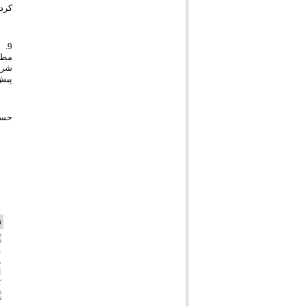
کردن
9.
مطال
شرط
پیش
حسبنالله
ن
ب
م
ا
ک