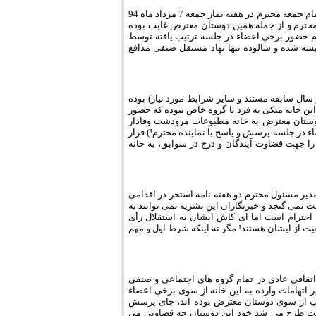
5. در بسیاری از جلسات مهم، مورد تاکید و ترتیب یافته توسط این خانه (جلسه دیدار با امام جمعه محترم در هفته نماز جمعه 7 مرداد ماه 94
آزاد واحد مرودشت شهریور 94 و...) برخی اعضاء محترم و از جمله همین دوستان معترض غایب بوده
دم حضور برخی اعضاء در جلسه ترتیب یافته توسط
یشه شده و شالوده تنها نهاد مستقل صنفی مدافع
 سال سابقه مستند و سایر شرایط مورد نیاز) بوده
، این خانه متکی به فرد یا گروه خاص نبوده که حضور
 دوستان معترض به خانه مطبوعات مرودشت وفادار
اء در جلسه پرسش و پاسخ با نماینده محترم!) قرار
ا جهت قضاوت آیندگان و درج در سوابق، به خانه
یر مسئول محترم دو هفته نامه استخر در اقدامی
 نمی گنجد و خبرنگاران این نشریه نمی توانند به
احترام است اما ای کاش ایشان به استقلال رأی
عیت از ایشان هستند! مگر نه اینکه شرط اول و مهم
فاقی عادی در تمام گروه های اجتماعی و صنفی
ر اتهامات وارده به این خانه از سوی برخی اعضاء
لب از سوی دوستان معترض بوده اند، جای پرسش
دشت طرح می شد خود این دوستان چه قضاوتی می