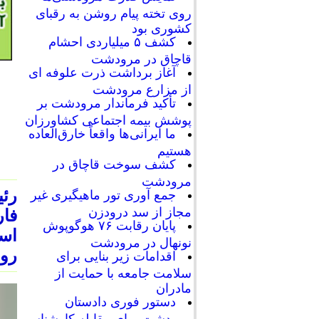
روی تخته پیام روشن به رقبای
کشوری بود
کشف ۵ میلیاردی احشام
قاچاق در مرودشت
آغاز برداشت ذرت علوفه ای
از مزارع مرودشت
تأکید فرماندار مرودشت بر
پوشش بیمه اجتماعی کشاورزان
ما ایرانی‌ها واقعاً خارق‌العاده
هستیم
کشف سوخت قاچاق در
مرودشت
رئ
جمع آوری تور ماهیگیری غیر
مجاز از سد درودزن
فار
پایان رقابت‌ ۷۶ هوگوپوش
است
نونهال در مرودشت
رو
اقدامات زیر بنایی برای
سلامت جامعه با حمایت از
مادران
دستور فوری دادستان
مرودشت برای مقابله کارشناسی