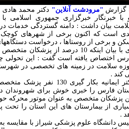
 گزارش
"مرودشت آنلاین"
دکتر محمد هادی ای
 با خبرنگار خبرگزاری جمهوری اسلامی با
امت بیان داشت : دامنه گستردگی خدمات در
ی است که اکنون برخی از شهرهای کوچک 
کن و برخی از روستاها ، درخواست دستگاههای
وی با بیان اینکه 10 درصد از پزشکا
رس اختصاص یافته است گفت : این تحولی 
زه سلامت در زمینه های تخصصی در شهرستا
 کند .
دکتر ایمانیه بکار گیری 130 ن
تان فارس را خبری خوش برای شهروندان دا
ن پزشکان متخصص به عنوان موتور محرکه حو
یاری از بیمارستان های این استان را تح
د .
یس دانشگاه علوم پزشکی شیراز با مقایسه به 