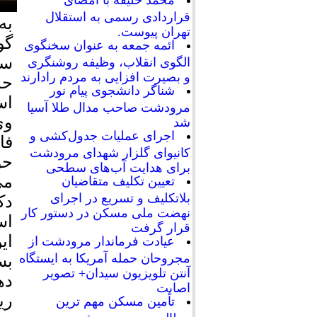
محمد خلیفه با امضای
قراردادی رسمی به استقلال
به
تهران پیوست.
گو
ائمه جمعه به عنوان سخنگوی
سل
الگوی انقلاب، وظیفه روشنگری
و بصیرت افزایی به مردم رادارند
حد
شناگر دانشجوی پیام نور
اس
مرودشت صاحب مدال طلا آسیا
شد
اجرای عملیات جدول‌کشی و
فا
کانیوای گلزار شهدای مرودشت
حو
برای هدایت آب‌های سطحی
می
تعیین تکلیف متقاضیان
بلاتکلیف و تسریع در اجرای
نهضت ملی مسکن در دستور کار
اس
قرار گرفت
ای
عیادت فرماندار مرودشت از
مجروحان حمله آمریکا به ایستگاه
بس
آنتن تلویزیون سیدان+ تصویر
ده
اصابت
ری
تأمین مسکن مهم ترین