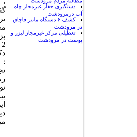
، 
مطالبه مردم مرودشت
دستگیری حفار غیرمجاز چاه
گف
آب درمرودشت
بز
کشف ۶ دستگاه ماینر قاچاق
در مرودشت
تعطیلی مرکز غیرمجاز لیزر و
پز
پوست در مرودشت
2 این شهرستان نیز احداث می شود .
دک
: 
تج
ری
تو
بی
ای
دی
می