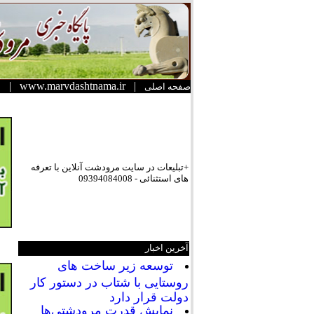
|
www.marvdashtnama.ir
|
صفحه اصلی
+تبلیعات در سایت مرودشت آنلاین با تعرفه
های استثنائی - 09394084008
آخرین اخبار
توسعه زیر ساخت های
روستایی با شتاب در دستور کار
دولت قرار دارد
نمایش قدرت مرودشتی‌ها