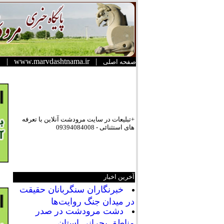
|
www.marvdashtnama.ir
|
صفحه اصلی
+تبلیعات در سایت مرودشت آنلاین با تعرفه
های استثنائی - 09394084008
آخرین اخبار
خبرنگاران سنگربانان حقیقت
در میدان جنگ روایت‌ها
دشت مرودشت در صدر
مناطق بحرانی استان