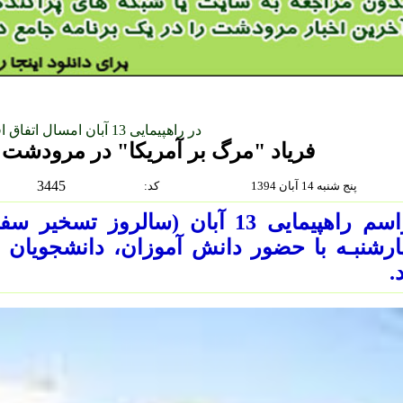
در راهپیمایی 13 آبان امسال اتفاق افتاد
فریاد "مرگ بر آمریکا" در مرودشت
3445
پنج شنبه 14 آبان 1394
:كد
مراسم راهپیمایی 13 آبان (سالروز 
رشنبـه با حضور دانش آموزان، دانشجویان و
.