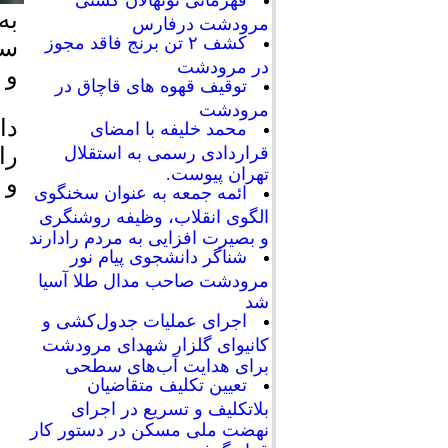
قهرمانی نونهالان کشتی
مرودشت درفارس
کشف ۲ تن برنج فاقد مجوز
سف
در مرودشت
و 
توقیف قهوه های قاچاق در
مرودشت
دا
محمد خلیفه با امضای
قراردادی رسمی به استقلال
تهران پیوست.
و 
ائمه جمعه به عنوان سخنگوی
الگوی انقلاب، وظیفه روشنگری
و بصیرت افزایی به مردم رادارند
شناگر دانشجوی پیام نور
مرودشت صاحب مدال طلا آسیا
شد
اجرای عملیات جدول‌کشی و
کانیوای گلزار شهدای مرودشت
برای هدایت آب‌های سطحی
تعیین تکلیف متقاضیان
بلاتکلیف و تسریع در اجرای
نهضت ملی مسکن در دستور کار