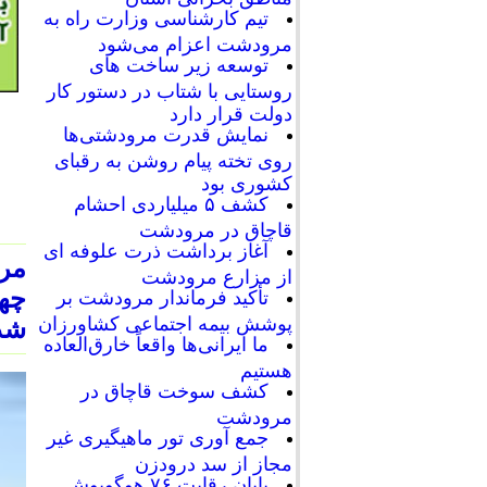
تیم کارشناسی وزارت راه به
مرودشت اعزام می‌شود
توسعه زیر ساخت های
روستایی با شتاب در دستور کار
دولت قرار دارد
نمایش قدرت مرودشتی‌ها
روی تخته پیام روشن به رقبای
کشوری بود
کشف ۵ میلیاردی احشام
قاچاق در مرودشت
آغاز برداشت ذرت علوفه ای
از مزارع مرودشت
چها
تأکید فرماندار مرودشت بر
پوشش بیمه اجتماعی کشاورزان
شد
ما ایرانی‌ها واقعاً خارق‌العاده
هستیم
کشف سوخت قاچاق در
مرودشت
جمع آوری تور ماهیگیری غیر
مجاز از سد درودزن
پایان رقابت‌ ۷۶ هوگوپوش