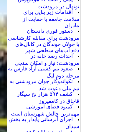
نونهال در مرودشت
اقدامات زیر بنایی برای
سلامت جامعه با حمایت از
مادران
دستور فوری دادستان
مرودشت برای مقابله کارشناسی
با جولان جوندگان در کانال‌های
دفع آب‌های سطحی شهر
احداث رصد خانه در
مرودشت؛ نیاز و امکان سنجی
صعود تیم کشتی آزاد فارس به
مرحله دوم لیگ
تکواندوکار جوان مرودشتی به
تیم ملی دعوت شد
کشف ۵۹۴ هزار نخ سیگار
قاچاق در کامفیروز
کمبود فضای آموزشی
مهم‌ترین چالش شهرستان است
اجرای آبرسانی پایدار به بخش
سیدان