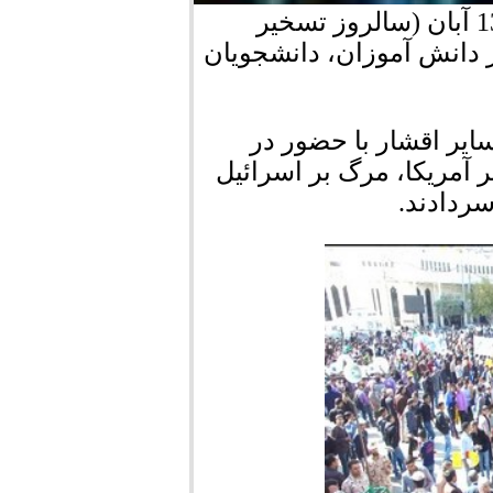
به گزارش "مرودشت آنلاین" مراسم راهپیمایی 13 آبان (سالروز تسخیر
ر دانش آموزان، دانشجویان
یر اقشار با حضور در
ای مرگ بر آمریکا، مرگ بر اسرائیل
ردادند.