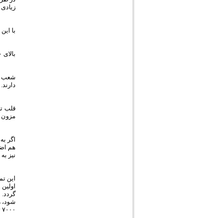
زیادی 
با این 
بالای ۹۰ درصد از مطب پزشکان، داروخانه ها، آزمایشگاه ها، فیزیوتراپی و مراکز سونوگرافی و رادیولوژی شهر در این محدوده واقع شده است.
شعب مر
دارند.
مزون ع
اگر به
هم اضا
نیز به
این تم
اولین
۷۰۰۰ تومان) فرض کنیم، روزانه ۵۰ میلیون تومان از وقت مردم در این ترافیکی که لزوما مجبور به تحملش نیستیم به هدر می رود.