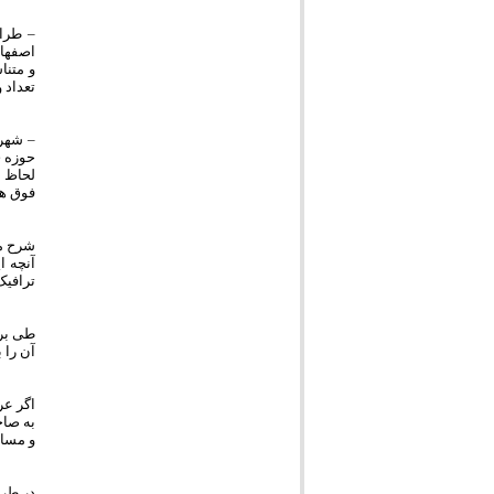
اصفهان
تعداد وسای
– شهر 
حوزه ی
لحاظ ر
فوق هس
شرح م
آنچه ا
ترافیک
طی برر
آن را 
و مساو
در طرف