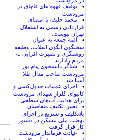
توقیف قهوه های قاچاق در
مرودشت
محمد خلیفه با امضای
قراردادی رسمی به استقلال
تهران پیوست.
ائمه جمعه به عنوان
سخنگوی الگوی انقلاب، وظیفه
روشنگری و بصیرت افزایی به
مردم رادارند
شناگر دانشجوی پیام نور
مرودشت صاحب مدال طلا
آسیا شد
اجرای عملیات جدول‌کشی و
کانیوای گلزار شهدای مرودشت
برای هدایت آب‌های سطحی
تعیین تکلیف متقاضیان
بلاتکلیف و تسریع در اجرای
نهضت ملی مسکن در دستور
کار قرار گرفت
عیادت فرماندار مرودشت
از مجروحان حمله آمریکا به
سلسله 