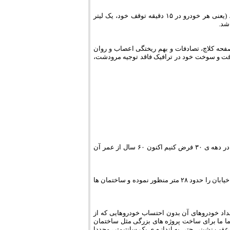
از سوی دیگر مصرف سوخت خودروها در این ۷۵۰۰ ساعت برابر خواهد بود با ۳۰۰۰۰ لیتر، (یعنی هر خودرو در ۱۵ دقیقه توقف خود، یک لیتر
فحه کلاچ، تصادفات و بهم ریختگی اعصاب و روان
 ۸۰ میلیون تومان بابت هزینه های وقت و سوخت خود در ترافیک فاقد توجیه مرودشت،
قدیمی ترین مجموعه ی تجاری مرودشت، پاساژ شهرداری است که اگر تاریخ ساخت آن را در دهه ی ۳۰ فرض کنیم اکنون ۶۰ سال از عمر آن
۶۰ سال قبل با توجه به جمعیت ۴۰۰۰ نفری آن روز و تعداد حداکثر ۴ خودرو، عرض پیاده رو و خیابان را حدود ۲۸ متر منظور نموده و ساختمان ها
معیت این شهر از مرز ۱۳۰۰۰۰ نفر فراتر رفته و تعداد خودروهای آن بدون احتساب خودروهایی که از
، حدود ۳۰۰۰۰ دستگاه برآورد می شود، اما ما برای ساخت پروژه های بزرگی مثل ساختمان
 عقب نشینی حتی به اندازه ی یک سانتیمتر، مجددا