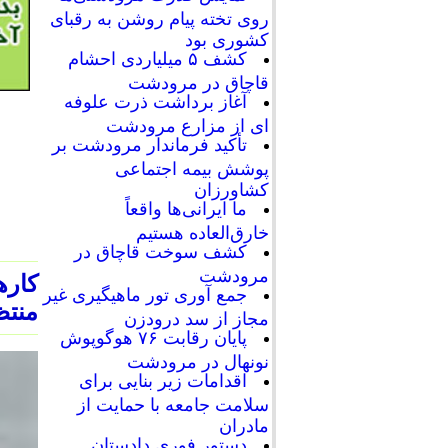
روی تخته پیام روشن به رقبای
کشوری بود
کشف ۵ میلیاردی احشام
قاچاق در مرودشت
آغاز برداشت ذرت علوفه
ای از مزارع مرودشت
تأکید فرماندار مرودشت بر
پوشش بیمه اجتماعی
کشاورزان
ما ایرانی‌ها واقعاً
خارق‌العاده هستیم
کشف سوخت قاچاق در
مرودشت
کاره
جمع آوری تور ماهیگیری غیر
منتظ
مجاز از سد درودزن
پایان رقابت‌ ۷۶ هوگوپوش
نونهال در مرودشت
اقدامات زیر بنایی برای
سلامت جامعه با حمایت از
مادران
دستور فوری دادستان