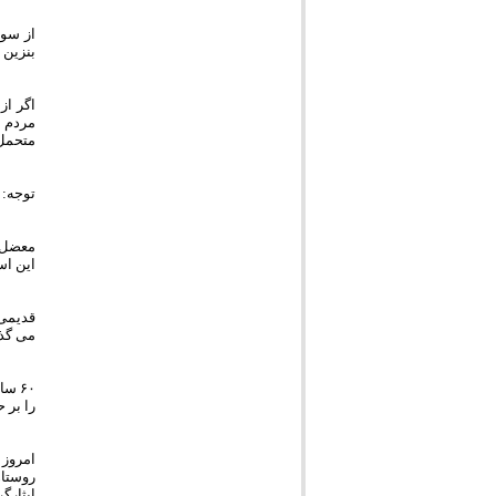
بنزین مص
اگر از
متحمل 
توجه: 
معضل 
این اس
می گذر
را بر 
ایثارگ