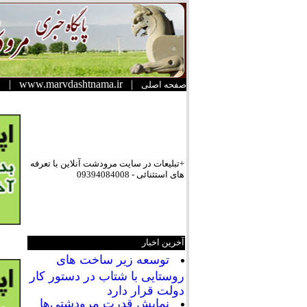
|
www.marvdashtnama.ir
|
صفحه اصلی
+تبلیعات در سایت مرودشت آنلاین با تعرفه
های استثنائی - 09394084008
آخرین اخبار
توسعه زیر ساخت های
روستایی با شتاب در دستور کار
دولت قرار دارد
نمایش قدرت مرودشتی‌ها