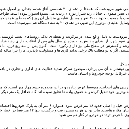
– طراحی شهر مرودشت که عمدتا از دهه ی ۲۰ شمسی آغاز شد
 عصر صفوی یا خیابان زند شیراز دوره ی زندیه می بینیم) استوار نبوده است. طراح
و متناسب با جمعیت حدود ۳۰۰۰ نفر و وسایل نقلیه ی متداول آن روز ( که 
ل نقلیه ی موتوری این شهر، در دهه ی ۲۰ به سه دستگاه هم نمیرسیده است.
مرودشت به دلیل واقع شدن در مرکزیت و نقطه ی تلاقی روستاهای نسبتا ثروتمند و
 نفوذ شهر، از ابتدای پیدایش و به ویژه در سال های پس از انقلاب، دارای رشد فزای
شد و گسترش در سطح ملی نیز دارای رکورد است. اکنون پس از سه ربع قرن، ما شه
تیم، اگر به دو مطلب بالا، برخی ندانم کاری ها و مسئولیت ناپذیری ها را نیز اضافه
شکل:
ین نوشتار به آن می پردازد، موضوع تمرکز شدید فعالیت های اداری و تجاری در 
 غیرقایل توجیه خودروها و انسان هاست.
سی های اینجانب، متوسط عرض پیاده رو در این محدوده حدود چهار متر است، که مغا
به ویترین خود تبدیل کرده و به حقوق پیاده ها تجاوز نموده اند. گاه حداقل یک متر 
ی با عرض تردد دو خودرو در کنار هم می شود.
ین خیابان نیز دو جدول عبور آب دیده می شود که به علت عدم نصب پل عابر پیاده ب