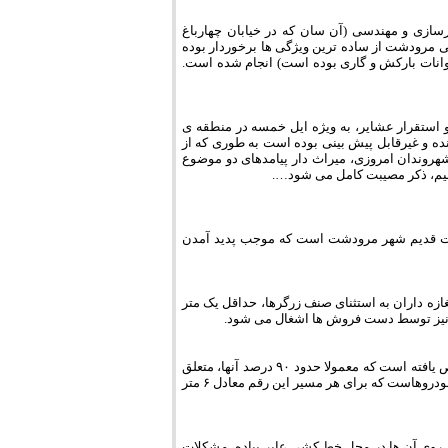
ه، چندان بر اصول شهرسازی و مهندسی (آن سان که در خیابان چهارباغ
ی مرودشت از ساده ترین ویژگی ها برخوردار بوده
به طور عمده حیوانات بارکش و گاری بوده است) انجام شده است.
 استقرار عشایر، به ویژه ایل خمسه در منطقه ی
نده و غیرقابل پیش بینی بوده است به طوری که از
روندان امروزی، میراث دار پیامدهای دو موضوع
 کنیم، ذکر مصیبت کامل می شود….
بافت قدیم شهر مرودشت است که موجب پدید آمدن
زه داران به استثنای صنف زرگرها، حداقل یک متر
دیگر نیز توسط دست فروش ها اشغال می شود.
اگر عرض خیابان اصلی حدود ۱۸ متر فرض شود، همواره ۶ متر آن به پارک خودروها اختصاص یافته است که معمولا حدود ۹۰ درصد آنها، متعلق
به صاحبان مغازه هاست. بنابراین در هر دو مسیر رفت و برگشت، تنها ۱۲ متر فضا در اختیار خودروهاست که برای هر مسیر این رقم معادل ۶ متر
ر روی آن ها در محل خط کشی عابر پیاده، مشکلات