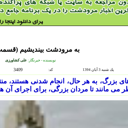
به مرودشت بیندیشیم (قسمت
نويسنده - خبرنگار:
علی کشاورزی
3409
يك شنبه 3 آبان 1394
:كد
ای بزرگ، به هر حال، انجام شدنی هستند، منت
ر می مانند تا مردان بزرگی، برای اجرای آن ها 