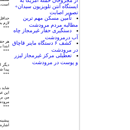
است، ا
ایستگاه آنتن تلویزیون سیدان+
تصویر اصابت
تأمین مسکن مهم ترین
حداقل 
لازم ب
مطالبه مردم مرودشت
***
دستگیری حفار غیرمجاز چاه
آب درمرودشت
هر حقی
کشف ۶ دستگاه ماینر قاچاق
ابتدا 
در مرودشت
***
تعطیلی مرکز غیرمجاز لیزر
و پوست در مرودشت
دیگر ا
پیدا ش
***
شاید ب
این عز
من بر 
مرودشت
***
پیشینه
اشاره 