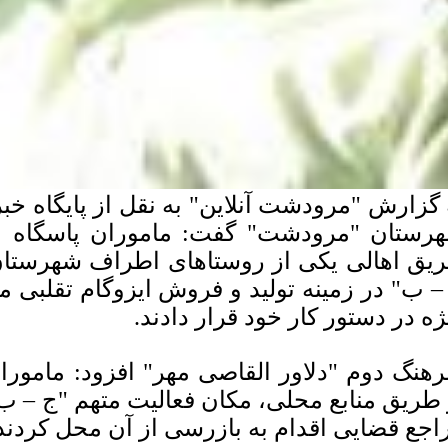
 گزارش "مرودشت آنلاین" به نقل از پایگاه خب
رستان "مرودشت" گفت: ماموران پاسگاه ا
یق اهالی یکی از روستاهای اطراف شهرستان، 
– ب" در زمینه تولید و فروش ایزوگام تقلبی 
ژه در دستور کار خود قرار دادند.
هنگ دوم "دلاور القاصی مهر" افزود: مامور
 طریق منابع محلی، مکان فعالیت متهم "ج – ب"
اجع قضایی اقدام به بازرسی از آن محل كردند