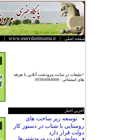
|
www.marvdashtnama.ir
|
صفحه اصلی
+تبلیعات در سایت مرودشت آنلاین با تعرفه
های استثنائی - 09394084008
آخرین اخبار
توسعه زیر ساخت های
روستایی با شتاب در دستور کار
دولت قرار دارد
نمایش قدرت مرودشتی‌ها