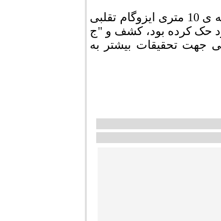
وی ادامه داد: در بازرسی از محل تعداد 342 حلقه ی 10 متری ایزوگام تقلبی
ود حک كرده بود، کشف و "ج
ی جهت تحقیقات بیشتر به