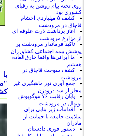
روی تخته پیام روشن به رقبای
کشوری بود
کشف ۵ میلیاردی احشام
قاچاق در مرودشت
آغاز برداشت ذرت علوفه ای
از مزارع مرودشت
تأکید فرماندار مرودشت بر
پوشش بیمه اجتماعی کشاورزان
ما ایرانی‌ها واقعاً خارق‌العاده
هستیم
کشف سوخت قاچاق در
با
مرودشت
جمع آوری تور ماهیگیری غیر
مجاز از سد درودزن
کش
پایان رقابت‌ ۷۶ هوگوپوش
نونهال در مرودشت
اقدامات زیر بنایی برای
سلامت جامعه با حمایت از
مادران
دستور فوری دادستان
مرودشت برای مقابله کارشناسی