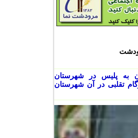
رودشت
ن به پلیس در شهرستان
فارس 3 هزار و420متر ایزوگام تقلبی در آن شهرستان