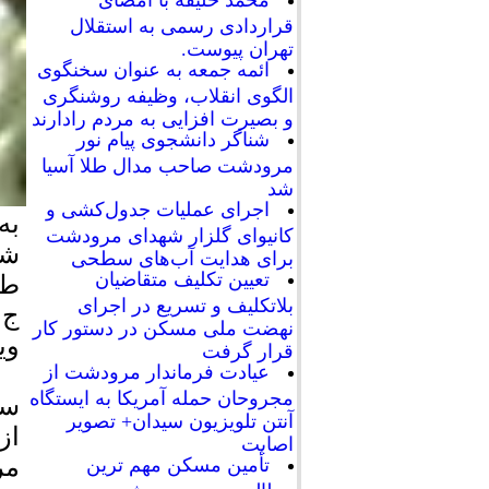
محمد خلیفه با امضای
قراردادی رسمی به استقلال
تهران پیوست.
ائمه جمعه به عنوان سخنگوی
الگوی انقلاب، وظیفه روشنگری
و بصیرت افزایی به مردم رادارند
شناگر دانشجوی پیام نور
مرودشت صاحب مدال طلا آسیا
شد
اجرای عملیات جدول‌کشی و
به
کانیوای گلزار شهدای مرودشت
شه
برای هدایت آب‌های سطحی
تعیین تکلیف متقاضیان
طر
بلاتکلیف و تسریع در اجرای
ج 
نهضت ملی مسکن در دستور کار
وی
قرار گرفت
عیادت فرماندار مرودشت از
مجروحان حمله آمریکا به ایستگاه
سر
آنتن تلویزیون سیدان+ تصویر
از
اصابت
مر
تأمین مسکن مهم ترین