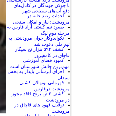
با جولان جوندگان در کانال‌های
دفع آب‌های سطحی شهر
احداث رصد خانه در
مرودشت؛ نیاز و امکان سنجی
صعود تیم کشتی آزاد فارس به
مرحله دوم لیگ
تکواندوکار جوان مرودشتی به
تیم ملی دعوت شد
کشف ۵۹۴ هزار نخ سیگار
قاچاق در کامفیروز
کمبود فضای آموزشی
مهم‌ترین چالش شهرستان است
اجرای آبرسانی پایدار به بخش
سیدان
قهرمانی نونهالان کشتی
مرودشت درفارس
کشف ۲ تن برنج فاقد مجوز
در مرودشت
توقیف قهوه های قاچاق در
مرودشت