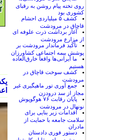
روی تخته پیام روشن به رقبای
کشوری بود
کشف ۵ میلیاردی احشام
قاچاق در مرودشت
آغاز برداشت ذرت علوفه ای
از مزارع مرودشت
تأکید فرماندار مرودشت بر
پوشش بیمه اجتماعی کشاورزان
ما ایرانی‌ها واقعاً خارق‌العاده
هستیم
کشف سوخت قاچاق در
مرودشت
یک
جمع آوری تور ماهیگیری غیر
اعض
مجاز از سد درودزن
پایان رقابت‌ ۷۶ هوگوپوش
نونهال در مرودشت
اقدامات زیر بنایی برای
سلامت جامعه با حمایت از
مادران
دستور فوری دادستان
مرودشت برای مقابله کارشناسی