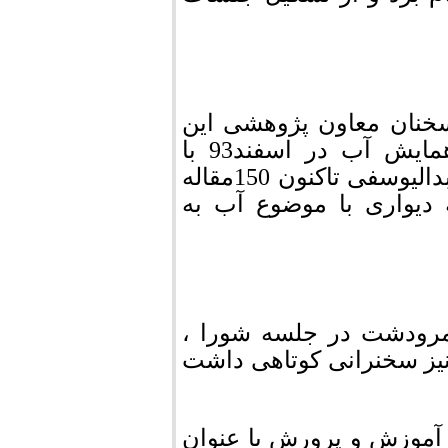
نان معاون پژوهشی این
اداره و توضیح مختصری در مورد برگزاری همایش آب در اسفند93 با
مدیریت این معاونت ادامه یافت. به گفته نبی عبدالیوسفی تاکنون 150مقاله
 دیواری با موضوع آب به
مرودشت در جلسه شورا ،
نیز سخنرانی کوتاهی داشت
آموزش و پرورش با عنوان