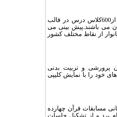
به نقل از ایشان،درستاد اسکان نوروز94 بیش از600کلاس درس در قالب
مهمانان می باشند.پیش بینی می
ر نوروز94 مرودشت میزبان حدود 2000 خانوار از نقاط مختلف کشور
ن پرورشی و تربیت بدنی
 خود را با نمایش کلیپی
انی مسابقات قرآن چهارده
نام برد و از تشکیل جلسات