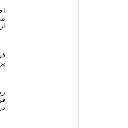
اح
مد
از
فر
پر
ری
در