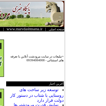
|
www.marvdashtnama.ir
|
صفحه اصلی
+تبلیعات در سایت مرودشت آنلاین با تعرفه
های استثنائی - 09394084008
آخرین اخبار
توسعه زیر ساخت های
روستایی با شتاب در دستور کار
دولت قرار دارد
نمایش قدرت مرودشتی‌ها