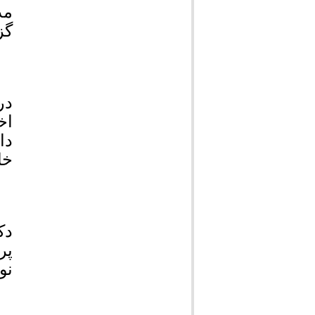
مد
گز
در
اخ
دا
خا
دک
پر
نوروز 