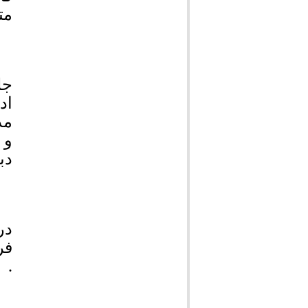
مت
جل
و 
دب
در
فر
.
ره