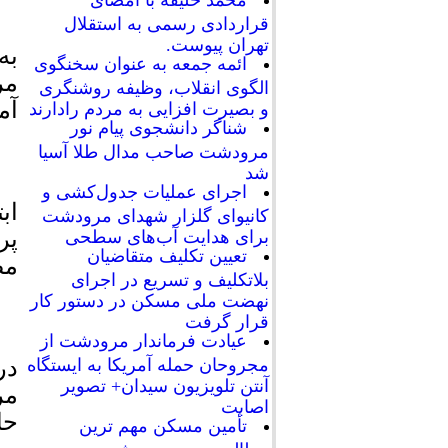
محمد خلیفه با امضای
قراردادی رسمی به استقلال
تهران پیوست.
به
ائمه جمعه به عنوان سخنگوی
الگوی انقلاب، وظیفه روشنگری
آم
و بصیرت افزایی به مردم رادارند
شناگر دانشجوی پیام نور
مرودشت صاحب مدال طلا آسیا
شد
اجرای عملیات جدول‌کشی و
اب
کانیوای گلزار شهدای مرودشت
پر
برای هدایت آب‌های سطحی
تعیین تکلیف متقاضیان
مص
بلاتکلیف و تسریع در اجرای
نهضت ملی مسکن در دستور کار
قرار گرفت
عیادت فرماندار مرودشت از
در
مجروحان حمله آمریکا به ایستگاه
آنتن تلویزیون سیدان+ تصویر
اصابت
حا
تأمین مسکن مهم ترین