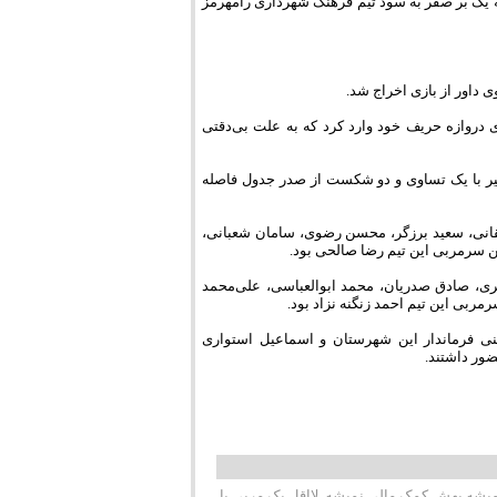
جه یک بر صفر به سود تیم فرهنگ شهرداری رامهرمز
نفره شدن حملات بسیاری به روی دروازه حریف خود وارد کرد که به علت بی‌دقتی
یر با یک تساوی و دو شکست از صدر جدول فاصله
انی، سعید برزگر، محسن رضوی، سامان شعبانی،
ن سرمربی این تیم رضا صالحی بود.
ی، صادق صدریان، محمد ابوالعباسی، علی‌محمد
بی این تیم احمد زنگنه نزاد بود.
 فرماندار این شهرستان و اسماعیل استواری
ور داشتند.
ه میشه بهش کمک مالی نمیشه. لااقل یک مربی با