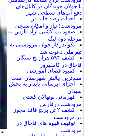
با جولان جوندگان در کانال‌های
دفع آب‌های سطحی شهر
احداث رصد خانه در
مرودشت؛ نیاز و امکان سنجی
صعود تیم کشتی آزاد فارس به
مرحله دوم لیگ
تکواندوکار جوان مرودشتی به
تیم ملی دعوت شد
کشف ۵۹۴ هزار نخ سیگار
قاچاق در کامفیروز
کمبود فضای آموزشی
مهم‌ترین چالش شهرستان است
اجرای آبرسانی پایدار به بخش
سیدان
قهرمانی نونهالان کشتی
مرودشت درفارس
کشف ۲ تن برنج فاقد مجوز
در مرودشت
توقیف قهوه های قاچاق در
مرودشت
به 