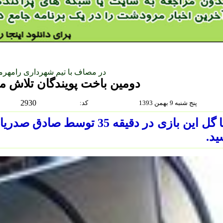
در مصاف با تیم شهرداری رامهرم
دومین باخت پویندگان تلاش 
2930
پنج شنبه 9 بهمن 1393
:كد
تنها گل این بازی در دقیقه 35 ت
د.