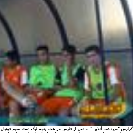
گزارش "مرودشت آنلاین " به نقل از فارس ،در هفته پنجم لیگ دسته سوم فوتبال