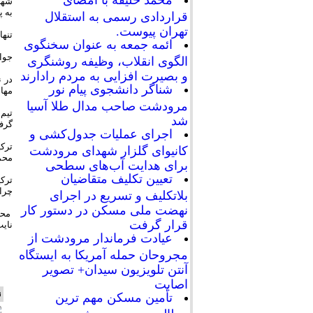
محمد خلیفه با امضای
شهرد
به پ
قراردادی رسمی به استقلال
تهران پیوست.
تنها گل این
ائمه جمعه به عنوان سخنگوی
جواد کش
الگوی انقلاب، وظیفه روشنگری
و بصیرت افزایی به مردم رادارند
شناگر دانشجوی پیام نور
مهاج
مرودشت صاحب مدال طلا آسیا
تیم
شد
گرف
اجرای عملیات جدول‌کشی و
ترک
کانیوای گلزار شهدای مرودشت
محمد
برای هدایت آب‌های سطحی
تعیین تکلیف متقاضیان
ترک
چراغ
بلاتکلیف و تسریع در اجرای
نهضت ملی مسکن در دستور کار
محم
قرار گرفت
نای
عیادت فرماندار مرودشت از
مجروحان حمله آمریکا به ایستگاه
آنتن تلویزیون سیدان+ تصویر
اصابت
ن
تأمین مسکن مهم ترین