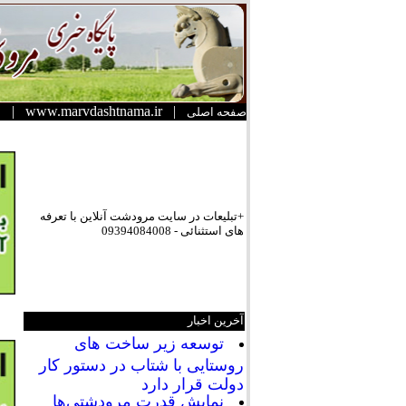
|
www.marvdashtnama.ir
|
صفحه اصلی
+تبلیعات در سایت مرودشت آنلاین با تعرفه
های استثنائی - 09394084008
آخرین اخبار
توسعه زیر ساخت های
روستایی با شتاب در دستور کار
دولت قرار دارد
نمایش قدرت مرودشتی‌ها