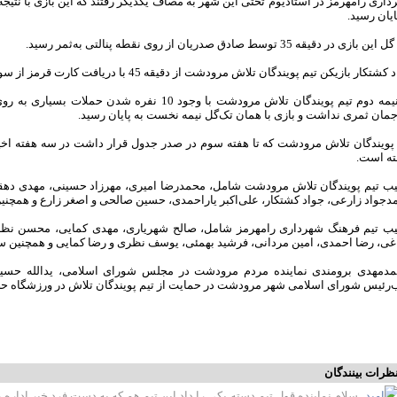
اری رامهرمز در استادیوم تختی این شهر به مصاف یکدیگر رفتند که این بازی با نتی
ایان رسید.
 بازی در دقیقه 35 توسط صادق صدریان از روی نقطه پنالتی به‌ثمر رسید.
تکار بازیکن تیم پویندگان تلاش مرودشت از دقیقه 45 با دریافت کارت قرمز از سوی داور از بازی اخراج شد.
در نیمه دوم تیم پویندگان تلاش مرودشت با وجود 10‌ 
مان ثمری نداشت و بازی با همان تک‌گل نیمه نخست به پایان رسید.
 پویندگان تلاش مرودشت که تا هفته سوم در صدر جدول قرار داشت در سه هفته اخ
ته است.
یب تیم پویندگان تلاش مرودشت شامل، محمدرضا امیری، مهرزاد حسینی، مهدی دهق
جواد زارعی، جواد کشتکار، علی‌اکبر یاراحمدی، حسین صالحی و اصغر زارع و همچنی
یب تیم فرهنگ شهرداری رامهرمز شامل، صالح شهریاری، مهدی کمایی، محسن نظر
ی، رضا احمدی، امین مردانی، فرشید بهمئی، یوسف نظری و رضا کمایی و همچنین سرمر
دمهدی برومندی نماینده مردم مرودشت در مجلس شورای اسلامی، یدالله حسینی
ب‌رئیس شورای اسلامی شهر مرودشت در حمایت از تیم پویندگان تلاش در ورزشگاه حض
ظرات بینندگان
امید
سلام نماینده قول تیم دسته یکی را داد این تیم هم که به دست فرد خیر ادار