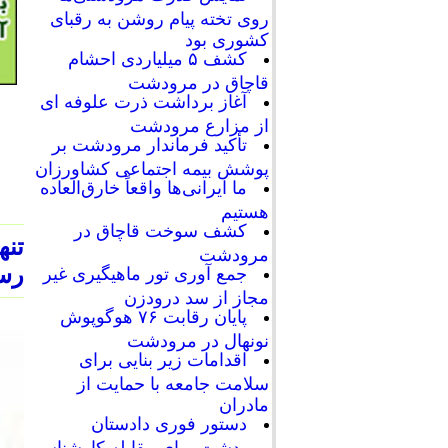
روی تخته پیام روشن به رقبای
کشوری بود
کشف ۵ میلیاردی احشام
قاچاق در مرودشت
آغاز برداشت ذرت علوفه ای
از مزارع مرودشت
تأکید فرماندار مرودشت بر
پوشش بیمه اجتماعی کشاورزان
ما ایرانی‌ها واقعاً خارق‌العاده
هستیم
کشف سوخت قاچاق در
مرودشت
رسی
جمع آوری تور ماهیگیری غیر
مجاز از سد درودزن
پایان رقابت‌ ۷۶ هوگوپوش
نونهال در مرودشت
اقدامات زیر بنایی برای
سلامت جامعه با حمایت از
مادران
دستور فوری دادستان
مرودشت برای مقابله کارشناسی