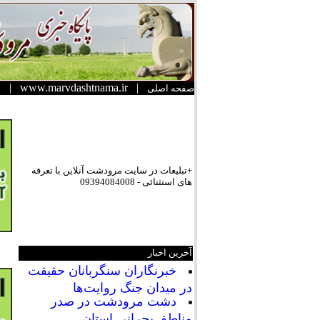
|
www.marvdashtnama.ir
|
صفحه اصلی
+تبلیعات در سایت مرودشت آنلاین با تعرفه
های استثنائی - 09394084008
آخرین اخبار
خبرنگاران سنگربانان حقیقت
در میدان جنگ روایت‌ها
دشت مرودشت در صدر
مناطق بحرانی استان