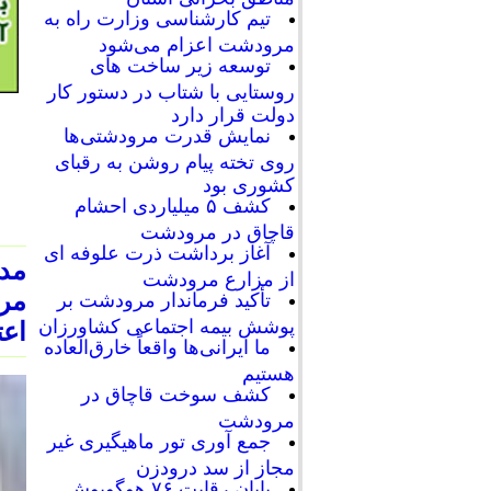
تیم کارشناسی وزارت راه به
مرودشت اعزام می‌شود
توسعه زیر ساخت های
روستایی با شتاب در دستور کار
دولت قرار دارد
نمایش قدرت مرودشتی‌ها
روی تخته پیام روشن به رقبای
کشوری بود
کشف ۵ میلیاردی احشام
قاچاق در مرودشت
آغاز برداشت ذرت علوفه ای
مد
از مزارع مرودشت
تأکید فرماندار مرودشت بر
پوشش بیمه اجتماعی کشاورزان
اعتباری مع
ما ایرانی‌ها واقعاً خارق‌العاده
هستیم
کشف سوخت قاچاق در
مرودشت
جمع آوری تور ماهیگیری غیر
مجاز از سد درودزن
پایان رقابت‌ ۷۶ هوگوپوش