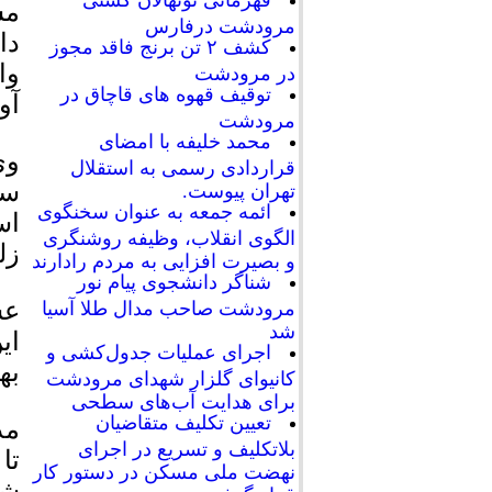
قهرمانی نونهالان کشتی
مس
مرودشت درفارس
کشف ۲ تن برنج فاقد مجوز
در مرودشت
توقیف قهوه های قاچاق در
آو
مرودشت
محمد خلیفه با امضای
قراردادی رسمی به استقلال
تهران پیوست.
ائمه جمعه به عنوان سخنگوی
اس
الگوی انقلاب، وظیفه روشنگری
زل
و بصیرت افزایی به مردم رادارند
شناگر دانشجوی پیام نور
عش
مرودشت صاحب مدال طلا آسیا
شد
ای
اجرای عملیات جدول‌کشی و
به
کانیوای گلزار شهدای مرودشت
برای هدایت آب‌های سطحی
تعیین تکلیف متقاضیان
بلاتکلیف و تسریع در اجرای
تا
نهضت ملی مسکن در دستور کار