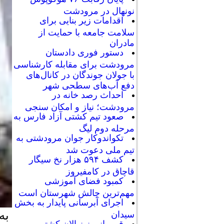
نونهال در مرودشت
اقدامات زیر بنایی برای
سلامت جامعه با حمایت از
مادران
دستور فوری دادستان
مرودشت برای مقابله کارشناسی
با جولان جوندگان در کانال‌های
دفع آب‌های سطحی شهر
احداث رصد خانه در
مرودشت؛ نیاز و امکان سنجی
صعود تیم کشتی آزاد فارس به
مرحله دوم لیگ
تکواندوکار جوان مرودشتی به
تیم ملی دعوت شد
کشف ۵۹۴ هزار نخ سیگار
قاچاق در کامفیروز
کمبود فضای آموزشی
مهم‌ترین چالش شهرستان است
اجرای آبرسانی پایدار به بخش
به
سیدان