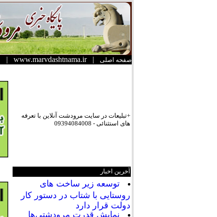
|
www.marvdashtnama.ir
|
صفحه اصلی
+تبلیعات در سایت مرودشت آنلاین با تعرفه
های استثنائی - 09394084008
آخرین اخبار
توسعه زیر ساخت های
روستایی با شتاب در دستور کار
دولت قرار دارد
نمایش قدرت مرودشتی‌ها