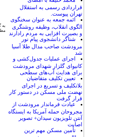
محمد خلیفه با امضای
قراردادی رسمی به استقلال
تهران پیوست.
ائمه جمعه به عنوان سخنگوی
به 
الگوی انقلاب، وظیفه روشنگری
مطهر
و بصیرت افزایی به مردم رادارند
شناگر دانشجوی پیام نور
مرودشت صاحب مدال طلا آسیا
شد
اجرای عملیات جدول‌کشی و
کانیوای گلزار شهدای مرودشت
برای هدایت آب‌های سطحی
تعیین تکلیف متقاضیان
بلاتکلیف و تسریع در اجرای
نهضت ملی مسکن در دستور کار
قرار گرفت
عیادت فرماندار مرودشت از
مجروحان حمله آمریکا به ایستگاه
آنتن تلویزیون سیدان+ تصویر
اصابت
تأمین مسکن مهم ترین