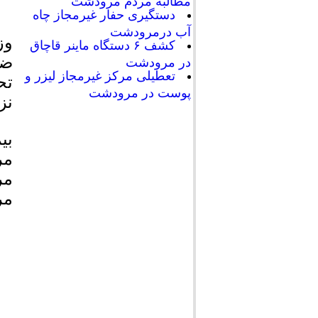
مطالبه مردم مرودشت
دستگیری حفار غیرمجاز چاه
آب درمرودشت
وز
کشف ۶ دستگاه ماینر قاچاق
ضم
در مرودشت
تعطیلی مرکز غیرمجاز لیزر و
تح
پوست در مرودشت
نز
بی
مر
مر
مر