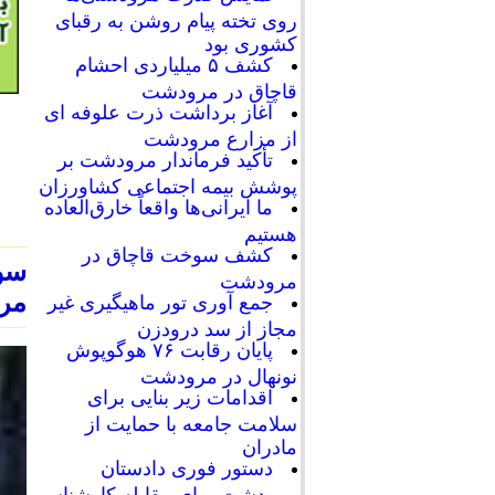
روی تخته پیام روشن به رقبای
کشوری بود
کشف ۵ میلیاردی احشام
قاچاق در مرودشت
آغاز برداشت ذرت علوفه ای
از مزارع مرودشت
تأکید فرماندار مرودشت بر
پوشش بیمه اجتماعی کشاورزان
ما ایرانی‌ها واقعاً خارق‌العاده
هستیم
کشف سوخت قاچاق در
سو
مرودشت
مرو
جمع آوری تور ماهیگیری غیر
مجاز از سد درودزن
پایان رقابت‌ ۷۶ هوگوپوش
نونهال در مرودشت
اقدامات زیر بنایی برای
سلامت جامعه با حمایت از
مادران
دستور فوری دادستان
مرودشت برای مقابله کارشناسی