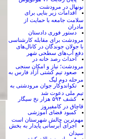
نونهال در مرودشت
اقدامات زیر بنایی برای
سلامت جامعه با حمایت از
مادران
دستور فوری دادستان
مرودشت برای مقابله کارشناسی
با جولان جوندگان در کانال‌های
دفع آب‌های سطحی شهر
احداث رصد خانه در
مرودشت؛ نیاز و امکان سنجی
صعود تیم کشتی آزاد فارس به
مرحله دوم لیگ
تکواندوکار جوان مرودشتی به
تیم ملی دعوت شد
کشف ۵۹۴ هزار نخ سیگار
قاچاق در کامفیروز
کمبود فضای آموزشی
مهم‌ترین چالش شهرستان است
اجرای آبرسانی پایدار به بخش
سیدان