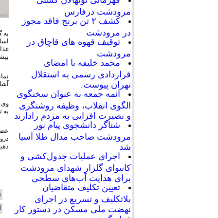
قهرمانی نونهالان کشتی
مرودشت درفارس
کشف ۲ تن برنج فاقد مجوز
در مرودشت
توقیف قهوه های قاچاق در
اسل
غذای
مرودشت
بیشت
محمد خلیفه با امضای
قراردادی رسمی به استقلال
نما
تهران پیوست.
آشا
ائمه جمعه به عنوان سخنگوی
وی 
الگوی انقلاب، وظیفه روشنگری
به ت
و بصیرت افزایی به مردم رادارند
شناگر دانشجوی پیام نور
عضو
مرودشت صاحب مدال طلا آسیا
درو
شد
دهیا
اجرای عملیات جدول‌کشی و
کانیوای گلزار شهدای مرودشت
برای هدایت آب‌های سطحی
تعیین تکلیف متقاضیان
ن
بلاتکلیف و تسریع در اجرای
ا
نهضت ملی مسکن در دستور کار