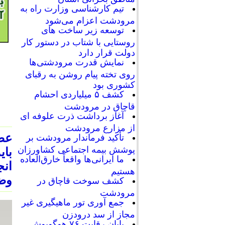
تیم کارشناسی وزارت راه به
مرودشت اعزام می‌شود
توسعه زیر ساخت های
روستایی با شتاب در دستور کار
دولت قرار دارد
نمایش قدرت مرودشتی‌ها
روی تخته پیام روشن به رقبای
کشوری بود
کشف ۵ میلیاردی احشام
قاچاق در مرودشت
آغاز برداشت ذرت علوفه ای
از مزارع مرودشت
عضو
تأکید فرماندار مرودشت بر
پوشش بیمه اجتماعی کشاورزان
بای
ما ایرانی‌ها واقعاً خارق‌العاده
انج
هستیم
وض
کشف سوخت قاچاق در
مرودشت
جمع آوری تور ماهیگیری غیر
مجاز از سد درودزن
پایان رقابت‌ ۷۶ هوگوپوش