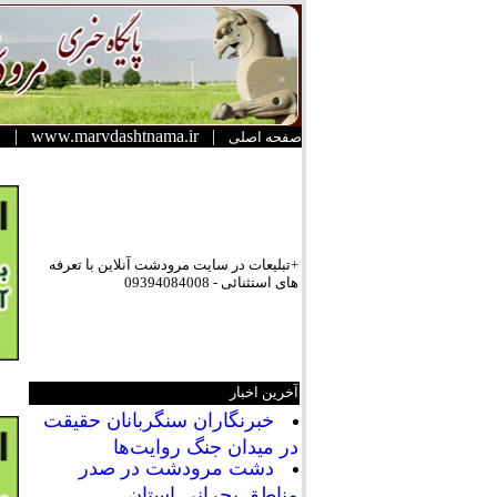
|
www.marvdashtnama.ir
|
صفحه اصلی
+تبلیعات در سایت مرودشت آنلاین با تعرفه
های استثنائی - 09394084008
آخرین اخبار
خبرنگاران سنگربانان حقیقت
در میدان جنگ روایت‌ها
دشت مرودشت در صدر
مناطق بحرانی استان