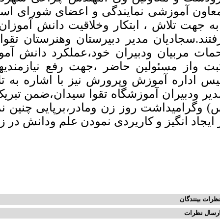
عاون آموزشی نمایندگی و اعضای شورای اسلا
به جهت تلاش ، ابتکار وخلاقیت دانش آموزان 
فتند.سجادیان مدیر دبیرستان وهنرستان تقوا 
مات مربیان ودبیران خود،عملکرد دانش آمو
بت واز مسئولین حاضر ،جهت رفع نیازمندیه
یس اداره آموزش وپرورش نیز با اشاره به ت
دیر ودبیران آموزشگاه تقوا سیدان،ضمن تبری
) وگرامیداشت روز زن ومادر،برپایی چنین ن
 ایجاد انگیز و کاریردی نمودن علم ودانش در 
ظرات بینندگان
رسال نظرات