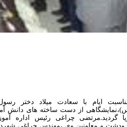
ناسبت ایام با سعادت میلاد دختر رسو
)،نمایشگاهی از دست ساخته های دانش آمو
پا گردید.مرتضی چراغی رئیس اداره آم
ودشت و معاونین وی ،مهندس چراغی شهردار