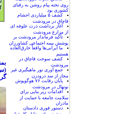
روی تخته پیام روشن به رقبای
کشوری بود
کشف ۵ میلیاردی احشام
قاچاق در مرودشت
آغاز برداشت ذرت علوفه ای
از مزارع مرودشت
تأکید فرماندار مرودشت بر
پوشش بیمه اجتماعی کشاورزان
ما ایرانی‌ها واقعاً خارق‌العاده
هستیم
کشف سوخت قاچاق در
بم
مرودشت
(س)
جمع آوری تور ماهیگیری غیر
مجاز از سد درودزن
گرد
پایان رقابت‌ ۷۶ هوگوپوش
نونهال در مرودشت
اقدامات زیر بنایی برای
سلامت جامعه با حمایت از
مادران
دستور فوری دادستان
مرودشت برای مقابله کارشناسی