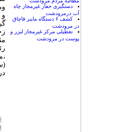
مطالبه مردم مرودشت
وم
دستگیری حفار غیرمجاز چاه
آب درمرودشت
و 
کشف ۶ دستگاه ماینر قاچاق
گر
در مرودشت
زح
تعطیلی مرکز غیرمجاز لیزر و
پوست در مرودشت
مث
رئ
،م
(س
در
ن
ا