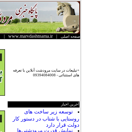
|
www.marvdashtnama.ir
|
صفحه اصلی
+تبلیعات در سایت مرودشت آنلاین با تعرفه
های استثنائی - 09394084008
آخرین اخبار
توسعه زیر ساخت های
روستایی با شتاب در دستور کار
دولت قرار دارد
نمایش قدرت مرودشتی‌ها