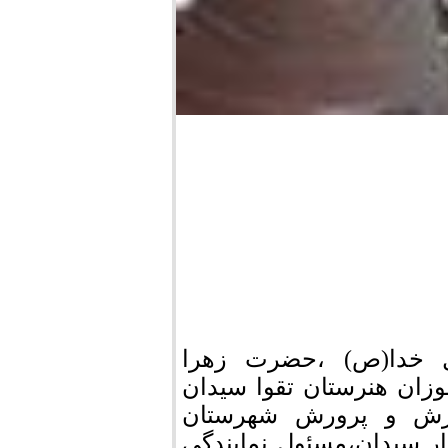
ل خدا(ص) ،حضرت زهرا
زان هنرستان تقوا سیدان
وزش و پرورش شهرستان
 سیدان،مسئول نمایندگی