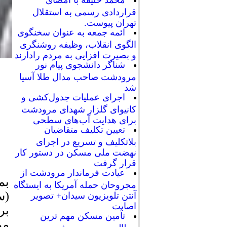
محمد خلیفه با امضای
قراردادی رسمی به استقلال
تهران پیوست.
ائمه جمعه به عنوان سخنگوی
الگوی انقلاب، وظیفه روشنگری
و بصیرت افزایی به مردم رادارند
شناگر دانشجوی پیام نور
مرودشت صاحب مدال طلا آسیا
شد
اجرای عملیات جدول‌کشی و
کانیوای گلزار شهدای مرودشت
برای هدایت آب‌های سطحی
تعیین تکلیف متقاضیان
بلاتکلیف و تسریع در اجرای
نهضت ملی مسکن در دستور کار
قرار گرفت
عیادت فرماندار مرودشت از
بم
مجروحان حمله آمریکا به ایستگاه
(س
آنتن تلویزیون سیدان+ تصویر
اصابت
بر
تأمین مسکن مهم ترین
مر