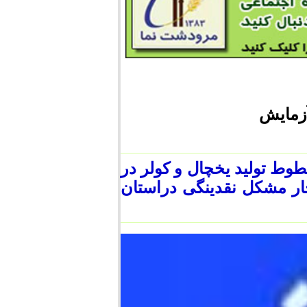
آزمایش
وط تولید یخچال و کولر در
چار مشکل نقدینگی دراستان