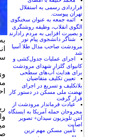
محمد خلیفه با امضای
قراردادی رسمی به استقلال
تهران پیوست.
ائمه جمعه به عنوان سخنگوی
الگوی انقلاب، وظیفه روشنگری
و بصیرت افزایی به مردم رادارند
به
شناگر دانشجوی پیام نور
مرودشت صاحب مدال طلا آسیا
ان
شد
سا
اجرای عملیات جدول‌کشی و
کانیوای گلزار شهدای مرودشت
برای هدایت آب‌های سطحی
وی
تعیین تکلیف متقاضیان
مس
بلاتکلیف و تسریع در اجرای
اح
نهضت ملی مسکن در دستور کار
قرار گرفت
عیادت فرماندار مرودشت از
ری
مجروحان حمله آمریکا به ایستگاه
وا
آنتن تلویزیون سیدان+ تصویر
می
اصابت
تأمین مسکن مهم ترین
صح