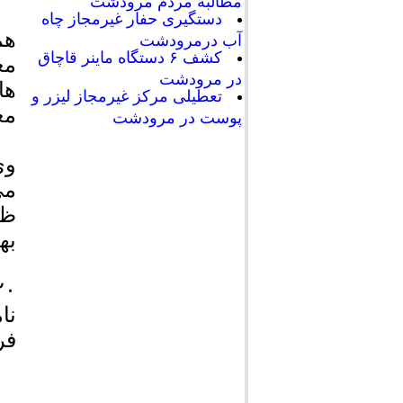
مطالبه مردم مرودشت
دستگیری حفار غیرمجاز چاه
هم
آب درمرودشت
کشف ۶ دستگاه ماینر قاچاق
مع
در مرودشت
ها
تعطیلی مرکز غیرمجاز لیزر و
مع
پوست در مرودشت
وی
می
ظر
به
فر