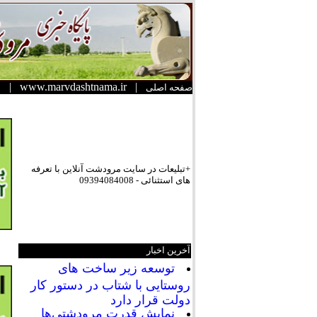
|
www.marvdashtnama.ir
|
صفحه اصلی
+تبلیعات در سایت مرودشت آنلاین با تعرفه
های استثنائی - 09394084008
آخرین اخبار
توسعه زیر ساخت های
روستایی با شتاب در دستور کار
دولت قرار دارد
نمایش قدرت مرودشتی‌ها