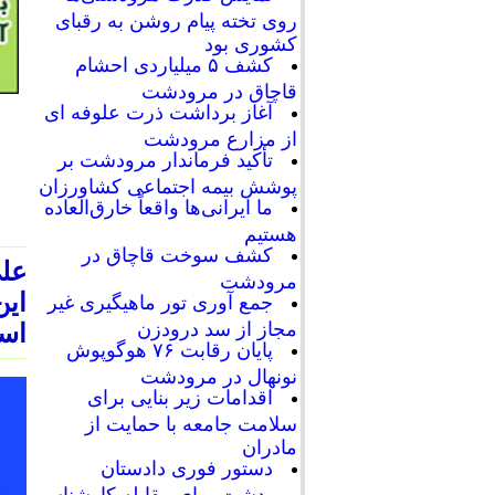
روی تخته پیام روشن به رقبای
کشوری بود
کشف ۵ میلیاردی احشام
قاچاق در مرودشت
آغاز برداشت ذرت علوفه ای
از مزارع مرودشت
تأکید فرماندار مرودشت بر
پوشش بیمه اجتماعی کشاورزان
ما ایرانی‌ها واقعاً خارق‌العاده
هستیم
کشف سوخت قاچاق در
علی
مرودشت
این
جمع آوری تور ماهیگیری غیر
مجاز از سد درودزن
اس
پایان رقابت‌ ۷۶ هوگوپوش
نونهال در مرودشت
اقدامات زیر بنایی برای
سلامت جامعه با حمایت از
مادران
دستور فوری دادستان
مرودشت برای مقابله کارشناسی