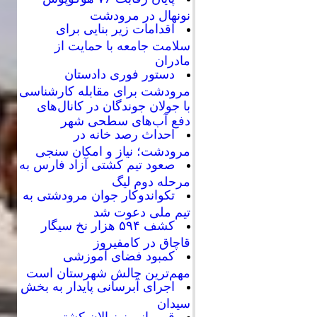
نونهال در مرودشت
اقدامات زیر بنایی برای
سلامت جامعه با حمایت از
مادران
دستور فوری دادستان
مرودشت برای مقابله کارشناسی
با جولان جوندگان در کانال‌های
دفع آب‌های سطحی شهر
احداث رصد خانه در
مرودشت؛ نیاز و امکان سنجی
صعود تیم کشتی آزاد فارس به
مرحله دوم لیگ
تکواندوکار جوان مرودشتی به
تیم ملی دعوت شد
کشف ۵۹۴ هزار نخ سیگار
قاچاق در کامفیروز
کمبود فضای آموزشی
مهم‌ترین چالش شهرستان است
اجرای آبرسانی پایدار به بخش
سیدان