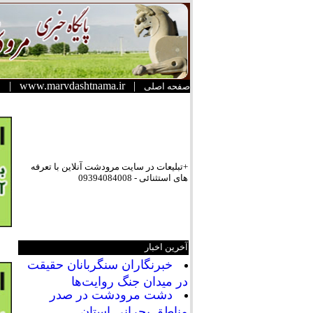
|
www.marvdashtnama.ir
|
صفحه اصلی
+تبلیعات در سایت مرودشت آنلاین با تعرفه
های استثنائی - 09394084008
آخرین اخبار
خبرنگاران سنگربانان حقیقت
در میدان جنگ روایت‌ها
دشت مرودشت در صدر
مناطق بحرانی استان