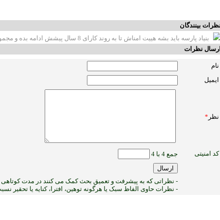
ظرات بینندگان
بنیاد پارسه باید بشه هییت امناش تا به روند کارای 8 سال پیشش ادامه بده و مجموعه را ابااااد کنه
رسال نظرات
نام
ایمیل
نظر
*
کد امنیتی
جمع 4 با 4
- نظراتی که به پیشرفت و تعمیق بحث کمک می کنند در مدت کوتاهی پ
- نظرات حاوی الفاظ سبک یا هرگونه توهین، افترا، کنایه یا تحقیر نس