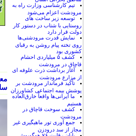
تیم کارشناسی وزارت راه به
مرودشت اعزام می‌شود
توسعه زیر ساخت های
روستایی با شتاب در دستور کار
دولت قرار دارد
نمایش قدرت مرودشتی‌ها
روی تخته پیام روشن به رقبای
کشوری بود
کشف ۵ میلیاردی احشام
قاچاق در مرودشت
آغاز برداشت ذرت علوفه ای
از مزارع مرودشت
معا
تأکید فرماندار مرودشت بر
سال
پوشش بیمه اجتماعی کشاورزان
ما ایرانی‌ها واقعاً خارق‌العاده
هستیم
کشف سوخت قاچاق در
مرودشت
جمع آوری تور ماهیگیری غیر
مجاز از سد درودزن
پایان رقابت‌ ۷۶ هوگوپوش