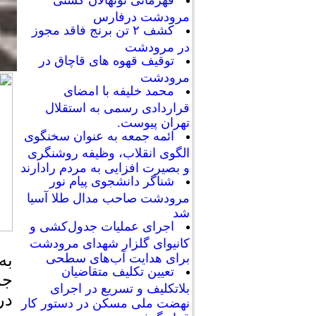
قهرمانی نونهالان کشتی
مرودشت درفارس
کشف ۲ تن برنج فاقد مجوز
در مرودشت
توقیف قهوه های قاچاق در
مرودشت
محمد خلیفه با امضای
قراردادی رسمی به استقلال
تهران پیوست.
ائمه جمعه به عنوان سخنگوی
الگوی انقلاب، وظیفه روشنگری
و بصیرت افزایی به مردم رادارند
شناگر دانشجوی پیام نور
مرودشت صاحب مدال طلا آسیا
شد
اجرای عملیات جدول‌کشی و
کانیوای گلزار شهدای مرودشت
به
برای هدایت آب‌های سطحی
تعیین تکلیف متقاضیان
جم
بلاتکلیف و تسریع در اجرای
در
نهضت ملی مسکن در دستور کار