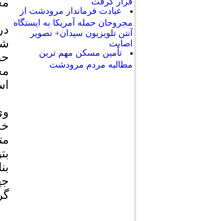
مج
قرار گرفت
عیادت فرماندار مرودشت از
مجروحان حمله آمریکا به ایستگاه
در
آنتن تلویزیون سیدان+ تصویر
شه
اصابت
تأمین مسکن مهم ترین
حض
مطالبه مردم مرودشت
مح
اس
وی
خد
مت
بت
بن
جه
گر