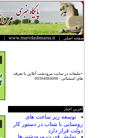
|
www.marvdashtnama.ir
|
صفحه اصلی
+تبلیعات در سایت مرودشت آنلاین با تعرفه
های استثنائی - 09394084008
آخرین اخبار
توسعه زیر ساخت های
روستایی با شتاب در دستور کار
دولت قرار دارد
نمایش قدرت مرودشتی‌ها