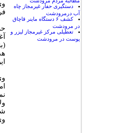
مطالبه مردم مرودشت
وی
دستگیری حفار غیرمجاز چاه
فر
آب درمرودشت
کشف ۶ دستگاه ماینر قاچاق
در مرودشت
حس
تعطیلی مرکز غیرمجاز لیزر و
آغ
پوست در مرودشت
هد
ای
وی
ام
نم
ول
شخ
وی