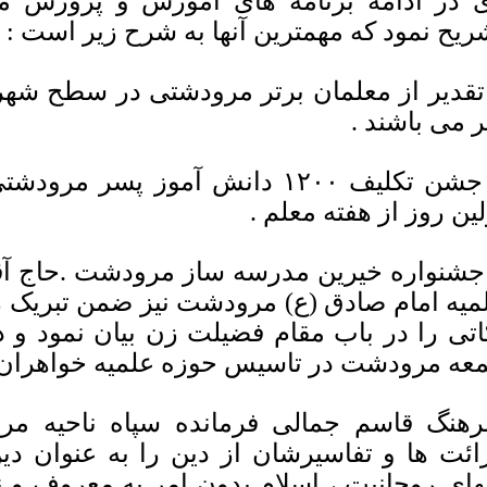
 در ادامه برنامه های آموزش و پرورش م
ریح نمود که مهمترین آنها به شرح زیر است :
ر می باشند .
۲ جشن تکلیف ۱۲۰۰ دانش آموز پسر
لین روز از هفته معلم .
 جشنواره خیرین مدرسه ساز مرودشت .حاج آق
میه امام صادق (ع) مرودشت نیز ضمن تبریک
اتی را در باب مقام فضیلت زن بیان نمود و در
عه مرودشت در تاسیس حوزه علمیه خواهران ت
هنگ قاسم جمالی فرمانده سپاه ناحیه مر
ائت ها و تفاسیرشان از دین را به عنوان دی
های روحانیت ، اسلام بدون امر به معروف و ن