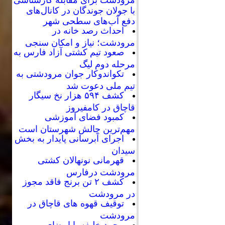
با جولان جوندگان در کانال‌های
دفع آب‌های سطحی شهر
احداث رصد خانه در
مرودشت؛ نیاز و امکان سنجی
صعود تیم کشتی آزاد فارس به
مرحله دوم لیگ
تکواندوکار جوان مرودشتی به
تیم ملی دعوت شد
کشف ۵۹۴ هزار نخ سیگار
قاچاق در کامفیروز
کمبود فضای آموزشی
مهم‌ترین چالش شهرستان است
اجرای آبرسانی پایدار به بخش
سیدان
قهرمانی نونهالان کشتی
مرودشت درفارس
کشف ۲ تن برنج فاقد مجوز
در مرودشت
توقیف قهوه های قاچاق در
مرودشت