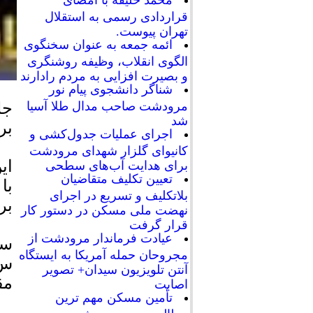
محمد خلیفه با امضای
قراردادی رسمی به استقلال
تهران پیوست.
ائمه جمعه به عنوان سخنگوی
الگوی انقلاب، وظیفه روشنگری
و بصیرت افزایی به مردم رادارند
شناگر دانشجوی پیام نور
مرودشت صاحب مدال طلا آسیا
شد
بر
اجرای عملیات جدول‌کشی و
کانیوای گلزار شهدای مرودشت
برای هدایت آب‌های سطحی
تعیین تکلیف متقاضیان
با
بلاتکلیف و تسریع در اجرای
بر
نهضت ملی مسکن در دستور کار
قرار گرفت
عیادت فرماندار مرودشت از
سی
مجروحان حمله آمریکا به ایستگاه
آنتن تلویزیون سیدان+ تصویر
مق
اصابت
تأمین مسکن مهم ترین