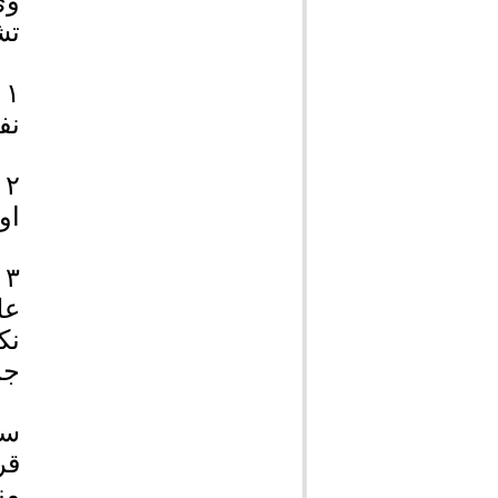
وی
تش
نف
او
۳
عل
نک
جم
سر
قر
من