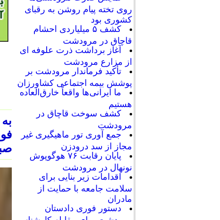
روی تخته پیام روشن به رقبای
کشوری بود
کشف ۵ میلیاردی احشام
قاچاق در مرودشت
آغاز برداشت ذرت علوفه ای
از مزارع مرودشت
تأکید فرماندار مرودشت بر
پوشش بیمه اجتماعی کشاورزان
ما ایرانی‌ها واقعاً خارق‌العاده
هستیم
کشف سوخت قاچاق در
به
مرودشت
جمع آوری تور ماهیگیری غیر
مجاز از سد درودزن
صبح
پایان رقابت‌ ۷۶ هوگوپوش
نونهال در مرودشت
اقدامات زیر بنایی برای
سلامت جامعه با حمایت از
مادران
دستور فوری دادستان
مرودشت برای مقابله کارشناسی