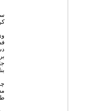
سی
کر
وی
فش
دس
بر
جا
بن
چر
مس
طل