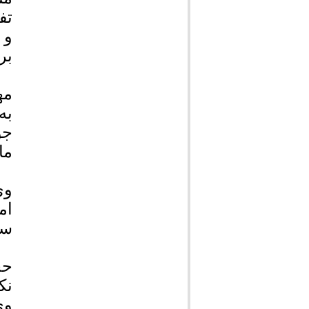
تف
و 
بر
مه
به
ما
وی
ام
سا
حج
نک
وی