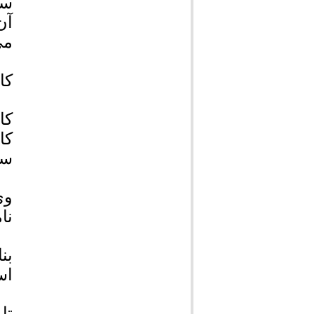
سن
آن
می
کا
کا
کا
سا
وی
نا
بن
اس
تا