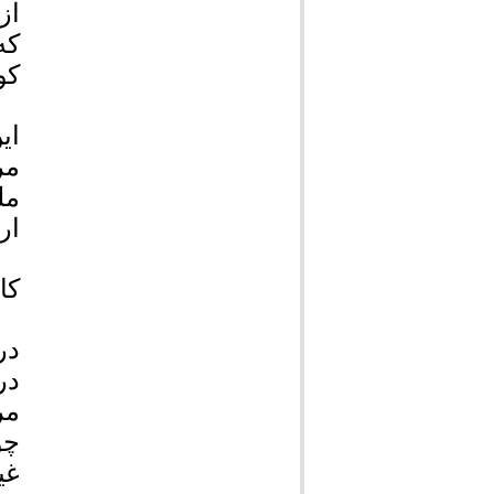
کو
ای
مر
مل
ار
کا
در
در
مر
چو
غی