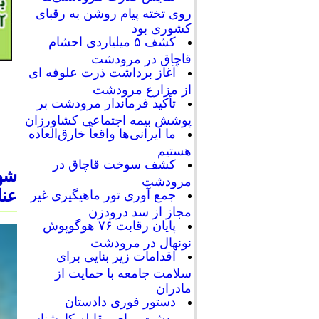
روی تخته پیام روشن به رقبای
کشوری بود
کشف ۵ میلیاردی احشام
قاچاق در مرودشت
آغاز برداشت ذرت علوفه ای
از مزارع مرودشت
تأکید فرماندار مرودشت بر
پوشش بیمه اجتماعی کشاورزان
ما ایرانی‌ها واقعاً خارق‌العاده
هستیم
کشف سوخت قاچاق در
شه
مرودشت
عنا
جمع آوری تور ماهیگیری غیر
مجاز از سد درودزن
پایان رقابت‌ ۷۶ هوگوپوش
نونهال در مرودشت
اقدامات زیر بنایی برای
سلامت جامعه با حمایت از
مادران
دستور فوری دادستان
مرودشت برای مقابله کارشناسی