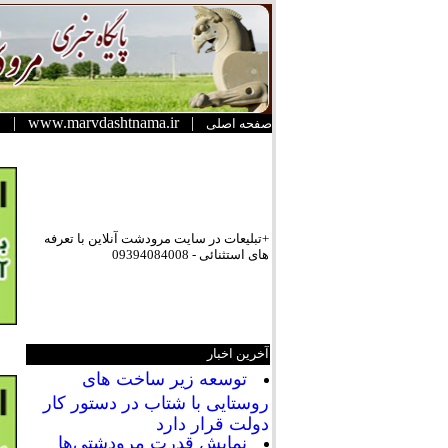
|
www.marvdashtnama.ir
|
صفحه اصلی
+تبلیعات در سایت مرودشت آنلاین با تعرفه
های استثنائی - 09394084008
آخرین اخبار
توسعه زیر ساخت های
روستایی با شتاب در دستور کار
دولت قرار دارد
نمایش قدرت مرودشتی‌ها