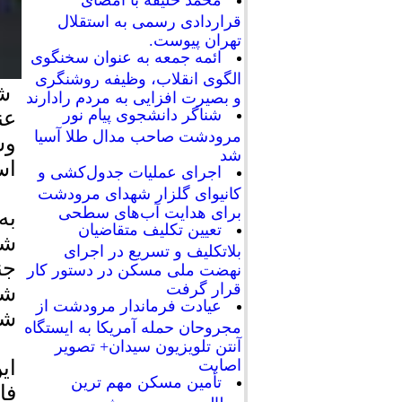
محمد خلیفه با امضای
قراردادی رسمی به استقلال
تهران پیوست.
ائمه جمعه به عنوان سخنگوی
الگوی انقلاب، وظیفه روشنگری
شه
و بصیرت افزایی به مردم رادارند
شناگر دانشجوی پیام نور
عن
مرودشت صاحب مدال طلا آسیا
وس
شد
اس
اجرای عملیات جدول‌کشی و
کانیوای گلزار شهدای مرودشت
برای هدایت آب‌های سطحی
به
تعیین تکلیف متقاضیان
شه
بلاتکلیف و تسریع در اجرای
جن
نهضت ملی مسکن در دستور کار
قرار گرفت
شه
عیادت فرماندار مرودشت از
شه
مجروحان حمله آمریکا به ایستگاه
آنتن تلویزیون سیدان+ تصویر
اصابت
تأمین مسکن مهم ترین
فاصل