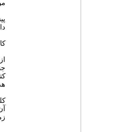
مو
پی
دا
کا
از
جن
کت
هد
کل
آن
زم