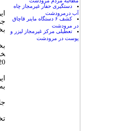
مطالبه مردم مرودشت
دستگیری حفار غیرمجاز چاه
ای
آب درمرودشت
کشف ۶ دستگاه ماینر قاچاق
جن
در مرودشت
بخ
تعطیلی مرکز غیرمجاز لیزر و
پوست در مرودشت
بخش
خا
1620 
ای
به
جا
تخ