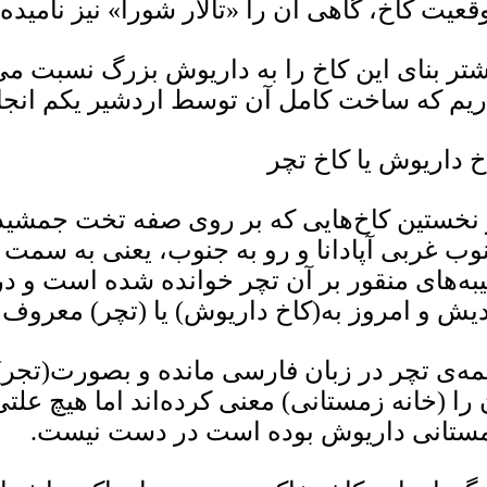
قعیت کاخ، گاهی آن را «تالار شورا» نیز نامیده‌ا
شتر بنای این کاخ را به داریوش بزرگ نسبت می
ریم که ساخت کامل آن توسط اردشیر یکم انج
خ داریوش یا کاخ تچر
 نخستین کاخ‌هایی که بر روی صفه تخت جمشید ب
وب غربی آپادانا و رو به جنوب، یعنی به سمت آف
یبه‌های منقور بر آن تچر خوانده شده است و در ک
یش و امروز به(کاخ داریوش) یا (تچر) معروف
مه‌ی تچر در زبان فارسی مانده و بصورت(تجر) 
 را (خانه زمستانی) معنی کرده‌اند اما هیچ علتی
ستانی داریوش بوده است در دست نیست.