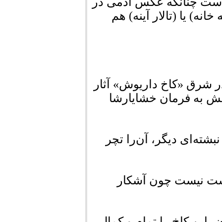
 است چنانکه عکس آدمی در
خانه) یا (تالار آینه) هم
 شرق «کاخ داریوش» آثار
ایش به فرمان خشایارشا
بشته‌ای دیگر، آن‌را تچر
درست نیست چون آشکار
 این کاخ را تمام و کمال