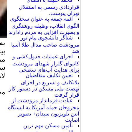
محمد خلیفه با امضای
قراردادی رسمی به استقلال
تهران پیوست.
ائمه جمعه به عنوان سخنگوی
الگوی انقلاب، وظیفه روشنگری
و بصیرت افزایی به مردم رادارند
شناگر دانشجوی پیام نور
به
مرودشت صاحب مدال طلا آسیا
شد
اجرای عملیات جدول‌کشی و
کانیوای گلزار شهدای مرودشت
برای هدایت آب‌های سطحی
لا
تعیین تکلیف متقاضیان
بلاتکلیف و تسریع در اجرای
نهضت ملی مسکن در دستور کار
مع
قرار گرفت
عیادت فرماندار مرودشت از
مجروحان حمله آمریکا به ایستگاه
آنتن تلویزیون سیدان+ تصویر
اصابت
تأمین مسکن مهم ترین