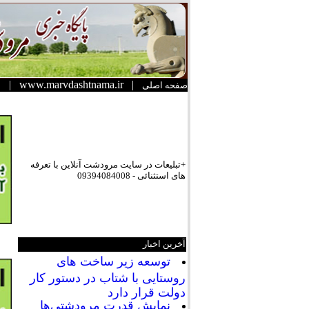
|
www.marvdashtnama.ir
|
صفحه اصلی
+تبلیعات در سایت مرودشت آنلاین با تعرفه
های استثنائی - 09394084008
آخرین اخبار
توسعه زیر ساخت های
روستایی با شتاب در دستور کار
دولت قرار دارد
نمایش قدرت مرودشتی‌ها