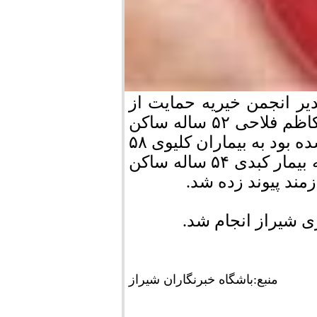
یر انجمن خیریه حمایت از
بیماران کلیوی فارس گفت : کلیه های شادروان کاظم فلاحی ۵۲ ساله ساکن
مرودشت که به علت تصادف دچار مرگ مغزی شده بود به بیماران کلیوی ۵۸
ساله از شیراز و ۵۴ ساله از فراشبند و کبد وی به بیمار کبدی ۵۴ ساله ساکن
زمند پیوند زده شد.
زی شیراز انجام شد.
منبع:باشگاه خبرنگاران شیراز