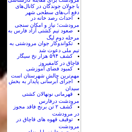
با جولان جوندگان در کانال‌های
دفع آب‌های سطحی شهر
احداث رصد خانه در
مرودشت؛ نیاز و امکان سنجی
صعود تیم کشتی آزاد فارس به
مرحله دوم لیگ
تکواندوکار جوان مرودشتی به
تیم ملی دعوت شد
کشف ۵۹۴ هزار نخ سیگار
قاچاق در کامفیروز
کمبود فضای آموزشی
مهم‌ترین چالش شهرستان است
اجرای آبرسانی پایدار به بخش
سیدان
قهرمانی نونهالان کشتی
مرودشت درفارس
کشف ۲ تن برنج فاقد مجوز
در مرودشت
توقیف قهوه های قاچاق در
مرودشت