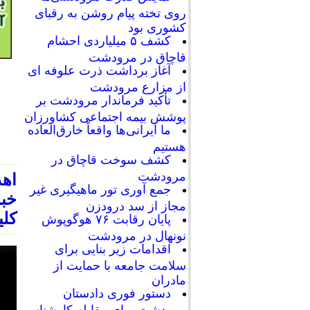
روی تخته پیام روشن به رقبای
کشوری بود
کشف ۵ میلیاردی احشام
قاچاق در مرودشت
آغاز برداشت ذرت علوفه ای
از مزارع مرودشت
تأکید فرماندار مرودشت بر
پوشش بیمه اجتماعی کشاورزان
ما ایرانی‌ها واقعاً خارق‌العاده
هستیم
کشف سوخت قاچاق در
مرودشت
اهد
جمع آوری تور ماهیگیری غیر
خبر
مجاز از سد درودزن
کلی
پایان رقابت‌ ۷۶ هوگوپوش
نونهال در مرودشت
اقدامات زیر بنایی برای
سلامت جامعه با حمایت از
مادران
دستور فوری دادستان
مرودشت برای مقابله کارشناسی