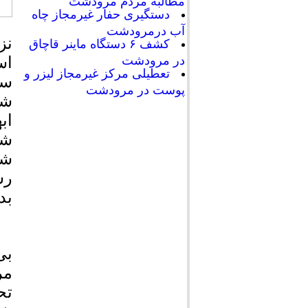
مطالبه مردم مرودشت
دستگیری حفار غیرمجاز چاه
آب درمرودشت
نز
کشف ۶ دستگاه ماینر قاچاق
اس
در مرودشت
تعطیلی مرکز غیرمجاز لیزر و
سا
پوست در مرودشت
شد
اب
شه
شه
رس
بد
بی
مر