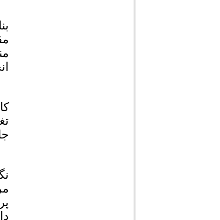
بن
مق
من
ان
کا
تغ
جا
نگ
مر
پر
دا