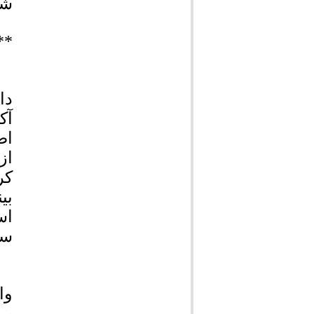
شه
**
دا
آک
اص
از
کر
بی
اس
سا
وا
بر