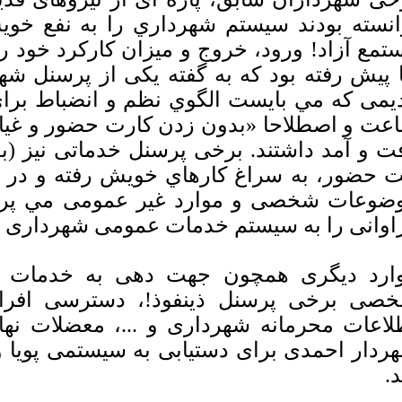
انسته بودند سیستم شهرداري را به نفع خویش
تمع آزاد! ورود، خروج و میزان کارکرد خود را ت
 پیش رفته بود که به گفته یکی از پرسنل شهر
یمی كه مي بايست الگوي نظم و انضباط براي
عت و اصطلاحا «بدون زدن کارت حضور و غی
ت و آمد داشتند. برخی پرسنل خدماتی نيز (
ت حضور، به سراغ كارهاي خويش رفته و در واق
ضوعات شخصی و موارد غیر عمومی مي پرداخت
اوانی را به سیستم خدمات عمومی شهرداری 
ارد دیگری همچون جهت دهی به خدمات ع
صی برخی پرسنل ذینفوذ!، دسترسی افراد
لاعات محرمانه شهرداری و ...، معضلات نه
ردار احمدی برای دستیابی به سیستمی پویا و ک
د.