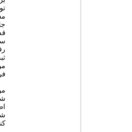
تو
مس
جا
قد
سا
رف
ثب
مو
فر
مو
شخ
اط
شه
کن