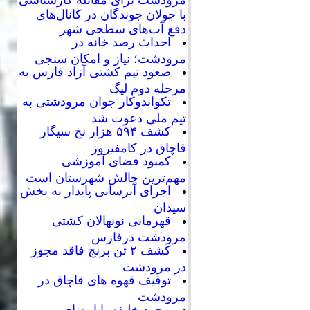
با جولان جوندگان در کانال‌های
دفع آب‌های سطحی شهر
احداث رصد خانه در
مرودشت؛ نیاز و امکان سنجی
صعود تیم کشتی آزاد فارس به
مرحله دوم لیگ
تکواندوکار جوان مرودشتی به
تیم ملی دعوت شد
کشف ۵۹۴ هزار نخ سیگار
قاچاق در کامفیروز
کمبود فضای آموزشی
مهم‌ترین چالش شهرستان است
اجرای آبرسانی پایدار به بخش
سیدان
قهرمانی نونهالان کشتی
مرودشت درفارس
کشف ۲ تن برنج فاقد مجوز
در مرودشت
توقیف قهوه های قاچاق در
مرودشت