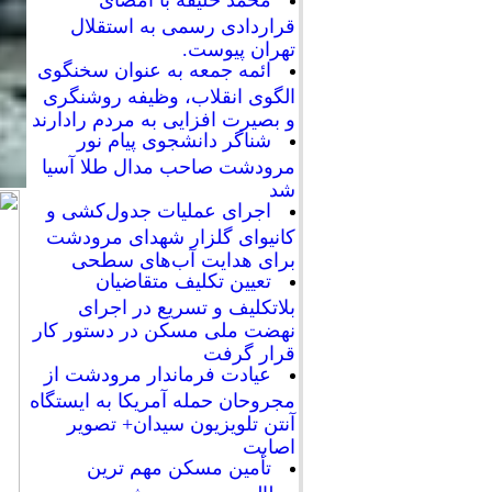
محمد خلیفه با امضای
قراردادی رسمی به استقلال
تهران پیوست.
ائمه جمعه به عنوان سخنگوی
الگوی انقلاب، وظیفه روشنگری
و بصیرت افزایی به مردم رادارند
شناگر دانشجوی پیام نور
مرودشت صاحب مدال طلا آسیا
شد
اجرای عملیات جدول‌کشی و
کانیوای گلزار شهدای مرودشت
برای هدایت آب‌های سطحی
تعیین تکلیف متقاضیان
بلاتکلیف و تسریع در اجرای
نهضت ملی مسکن در دستور کار
قرار گرفت
عیادت فرماندار مرودشت از
مجروحان حمله آمریکا به ایستگاه
آنتن تلویزیون سیدان+ تصویر
اصابت
تأمین مسکن مهم ترین