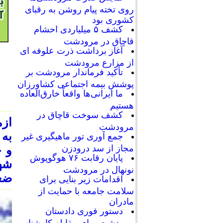
روی تخته پیام روشن به رقبای
کشوری بود
کشف ۵ میلیاردی احشام
قاچاق در مرودشت
آغاز برداشت ذرت علوفه ای
از مزارع مرودشت
تأکید فرماندار مرودشت بر
پوشش بیمه اجتماعی کشاورزان
ما ایرانی‌ها واقعاً خارق‌العاده
هستیم
کشف سوخت قاچاق در
ازم
مرودشت
به 
جمع آوری تور ماهیگیری غیر
مجاز از سد درودزن
و خ
پایان رقابت‌ ۷۶ هوگوپوش
شه
نونهال در مرودشت
ضعف
اقدامات زیر بنایی برای
سلامت جامعه با حمایت از
مادران
دستور فوری دادستان
مرودشت برای مقابله کارشناسی