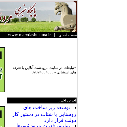
|
www.marvdashtnama.ir
|
صفحه اصلی
+تبلیعات در سایت مرودشت آنلاین با تعرفه
های استثنائی - 09394084008
آخرین اخبار
توسعه زیر ساخت های
روستایی با شتاب در دستور کار
دولت قرار دارد
نمایش قدرت مرودشتی‌ها