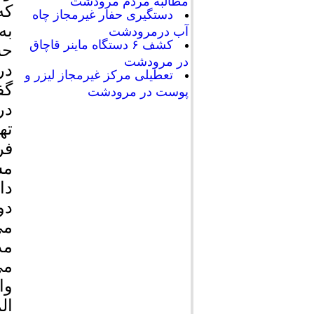
مطالبه مردم مرودشت
که
دستگیری حفار غیرمجاز چاه
به
آب درمرودشت
کشف ۶ دستگاه ماینر قاچاق
در مرودشت
تعطیلی مرکز غیرمجاز لیزر و
گف
پوست در مرودشت
در
ته
فر
مس
دا
دو
می
مذ
می
وا
ال