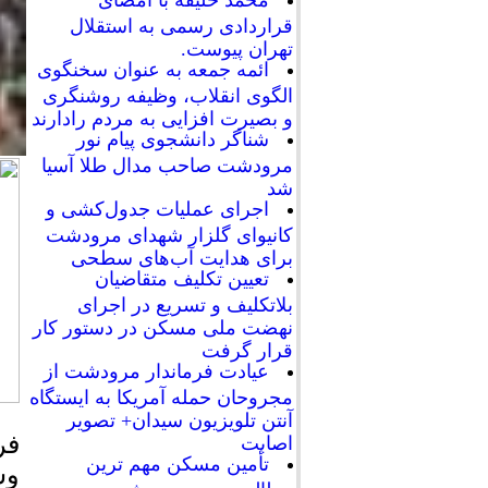
محمد خلیفه با امضای
قراردادی رسمی به استقلال
تهران پیوست.
ائمه جمعه به عنوان سخنگوی
الگوی انقلاب، وظیفه روشنگری
و بصیرت افزایی به مردم رادارند
شناگر دانشجوی پیام نور
مرودشت صاحب مدال طلا آسیا
شد
اجرای عملیات جدول‌کشی و
کانیوای گلزار شهدای مرودشت
برای هدایت آب‌های سطحی
تعیین تکلیف متقاضیان
بلاتکلیف و تسریع در اجرای
نهضت ملی مسکن در دستور کار
قرار گرفت
عیادت فرماندار مرودشت از
مجروحان حمله آمریکا به ایستگاه
آنتن تلویزیون سیدان+ تصویر
فر
اصابت
تأمین مسکن مهم ترین
وس