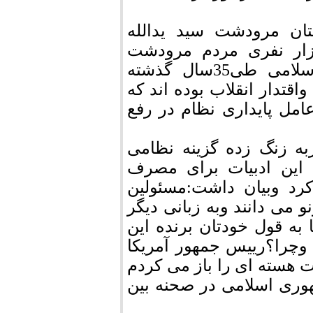
ان مرودشت سید یدالله
ی فرمانداراین شهرستان در اجتماع40هزار نفری مردم مرودشت
در22بهمن ضمن تحلیلی از شرایط انقلاب اسلامی طی35سال گذشته
واقتدار انقلاب بوده اند که
مل پایداری نظام در رفع
به زنگ زده گزینه نظامی
ی این ادبیات برای مصرف
کرد وبیان داشت:مسئولین
 می دانند وبه زبانی دیگر
به قول خودتان برنده این
 وچرا؟رییس جمهور آمریکا
ت هسته ای را باز می کردم
وری اسلامی در صحنه بین