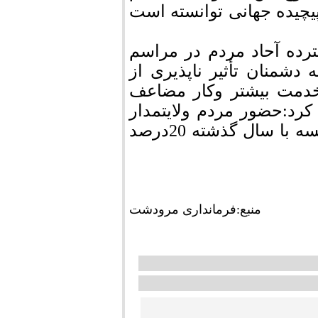
یچیده جهانی توانسته است
رده آحاد مردم در مراسم
را به دشمنان تأثیر ناپذیری از
خدمت بیشتر وکار مضاعف
رد:حضور مردم ولایتمدار
وانقلابی مرودشت در راهپیمایی امسال در مقایسه با سال گذشته 20درصد
منبع:فرمانداری مرودشت