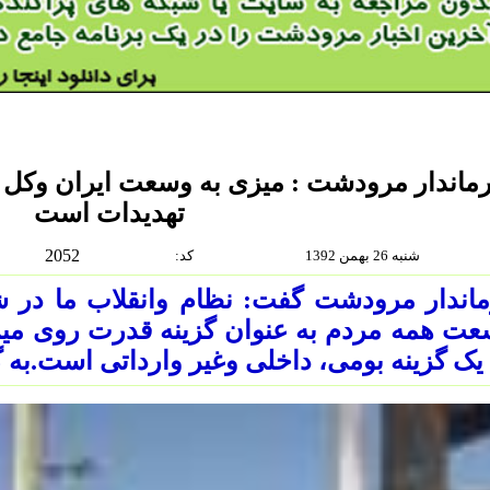
ماندار مرودشت : میزی به وسعت ایران وکل م
تهدیدات است
2052
شنبه 26 بهمن 1392
:كد
اندار مرودشت گفت: نظام وانقلاب ما در شر
ت همه مردم به عنوان گزینه قدرت روی میز 
یک گزینه بومی، داخلی وغیر وارداتی است.به 