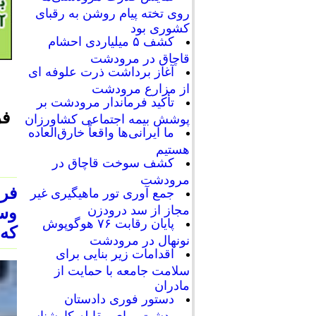
روی تخته پیام روشن به رقبای
کشوری بود
کشف ۵ میلیاردی احشام
قاچاق در مرودشت
آغاز برداشت ذرت علوفه ای
از مزارع مرودشت
تأکید فرماندار مرودشت بر
فر
پوشش بیمه اجتماعی کشاورزان
ما ایرانی‌ها واقعاً خارق‌العاده
هستیم
کشف سوخت قاچاق در
مرودشت
فرم
جمع آوری تور ماهیگیری غیر
مجاز از سد درودزن
وسع
پایان رقابت‌ ۷۶ هوگوپوش
که 
نونهال در مرودشت
اقدامات زیر بنایی برای
سلامت جامعه با حمایت از
مادران
دستور فوری دادستان
مرودشت برای مقابله کارشناسی