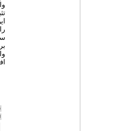
وا
تث
ای
سی
بر
اف
ن
ا