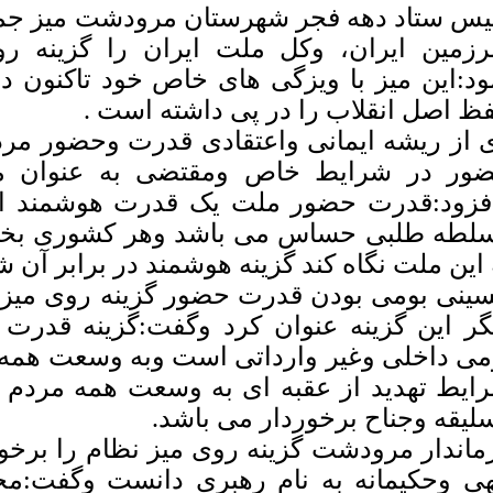
یس ستاد دهه فجر شهرستان مرودشت میز جم
زمین ایران، وکل ملت ایران را گزینه رو
ود:این میز با ویزگی های خاص خود تاکنون د
ظ اصل انقلاب را در پی داشته است .
 از ریشه ایمانی واعتقادی قدرت وحضور مرد
ور در شرایط خاص ومقتضی به عنوان مؤل
فزود:قدرت حضور ملت یک قدرت هوشمند اس
لطه طلبی حساس می باشد وهر کشوری بخواه
 این ملت نگاه کند گزینه هوشمند در برابر آن 
ینی بومی بودن قدرت حضور گزینه روی میز
گر این گزینه عنوان کرد وگفت:گزینه قدرت 
می داخلی وغیر وارداتی است وبه وسعت همه 
ایط تهدید از عقبه ای به وسعت همه مردم 
لیقه وجناح برخوردار می باشد.
ماندار مرودشت گزینه روی میز نظام را برخو
هی وحکیمانه به نام رهبری دانست وگفت:م