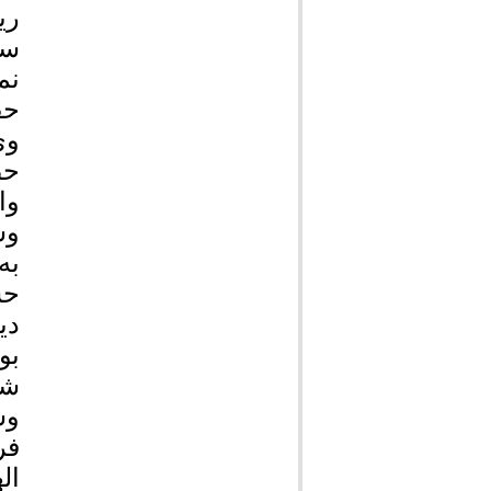
ری
سر
نم
حف
وی
حض
وا
وس
به
حس
دی
بو
شر
وس
فر
ال