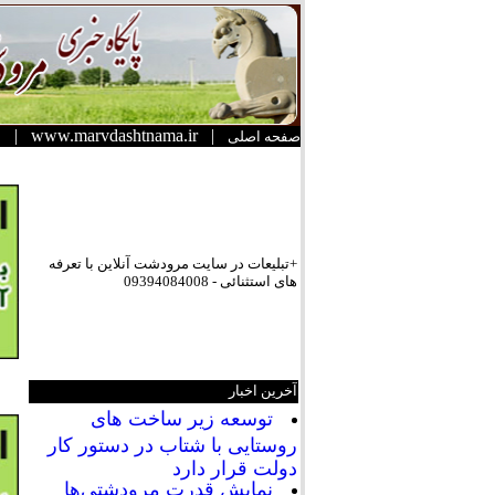
|
www.marvdashtnama.ir
|
صفحه اصلی
+تبلیعات در سایت مرودشت آنلاین با تعرفه
های استثنائی - 09394084008
آخرین اخبار
توسعه زیر ساخت های
روستایی با شتاب در دستور کار
دولت قرار دارد
نمایش قدرت مرودشتی‌ها