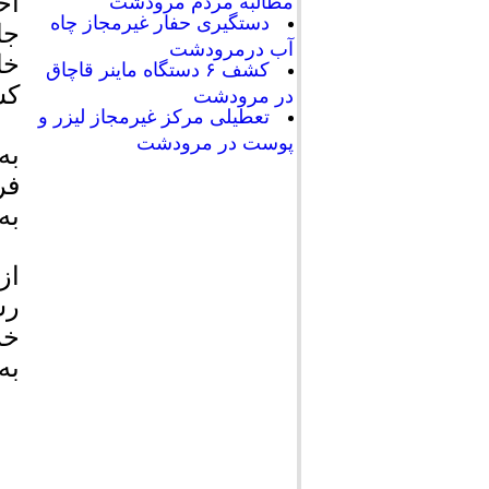
اح
مطالبه مردم مرودشت
دستگیری حفار غیرمجاز چاه
جا
آب درمرودشت
خا
کشف ۶ دستگاه ماینر قاچاق
کش
در مرودشت
تعطیلی مرکز غیرمجاز لیزر و
پوست در مرودشت
به
از
خر
به