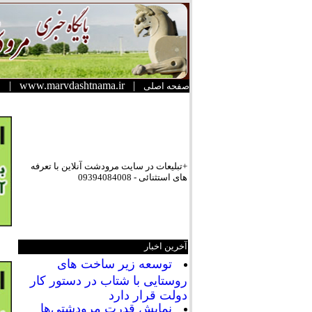
|
www.marvdashtnama.ir
|
صفحه اصلی
+تبلیعات در سایت مرودشت آنلاین با تعرفه
های استثنائی - 09394084008
آخرین اخبار
توسعه زیر ساخت های
روستایی با شتاب در دستور کار
دولت قرار دارد
نمایش قدرت مرودشتی‌ها