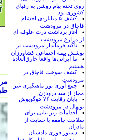
روی تخته پیام روشن به رقبای
کشوری بود
کشف ۵ میلیاردی احشام
قاچاق در مرودشت
آغاز برداشت ذرت علوفه ای
از مزارع مرودشت
تأکید فرماندار مرودشت بر
پوشش بیمه اجتماعی کشاورزان
ما ایرانی‌ها واقعاً خارق‌العاده
هستیم
کشف سوخت قاچاق در
مرودشت
مرو
جمع آوری تور ماهیگیری غیر
طرح
مجاز از سد درودزن
پایان رقابت‌ ۷۶ هوگوپوش
نونهال در مرودشت
اقدامات زیر بنایی برای
سلامت جامعه با حمایت از
مادران
دستور فوری دادستان
مرودشت برای مقابله کارشناسی