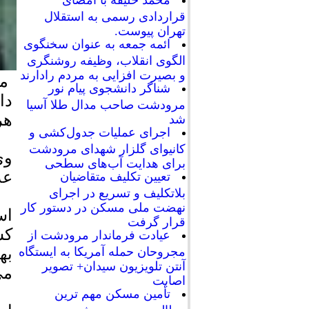
محمد خلیفه با امضای
قراردادی رسمی به استقلال
تهران پیوست.
ائمه جمعه به عنوان سخنگوی
الگوی انقلاب، وظیفه روشنگری
و بصیرت افزایی به مردم رادارند
مح
شناگر دانشجوی پیام نور
دا
مرودشت صاحب مدال طلا آسیا
هر
شد
اجرای عملیات جدول‌کشی و
کانیوای گلزار شهدای مرودشت
وی
برای هدایت آب‌های سطحی
عد
تعیین تکلیف متقاضیان
بلاتکلیف و تسریع در اجرای
نهضت ملی مسکن در دستور کار
اس
قرار گرفت
کش
عیادت فرماندار مرودشت از
به
مجروحان حمله آمریکا به ایستگاه
آنتن تلویزیون سیدان+ تصویر
می
اصابت
تأمین مسکن مهم ترین