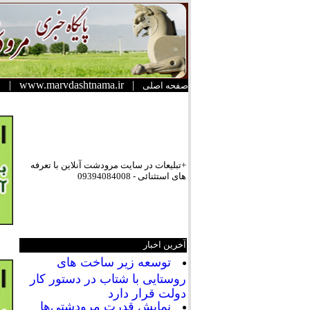
|
www.marvdashtnama.ir
|
صفحه اصلی
+تبلیعات در سایت مرودشت آنلاین با تعرفه
های استثنائی - 09394084008
آخرین اخبار
توسعه زیر ساخت های
روستایی با شتاب در دستور کار
دولت قرار دارد
نمایش قدرت مرودشتی‌ها