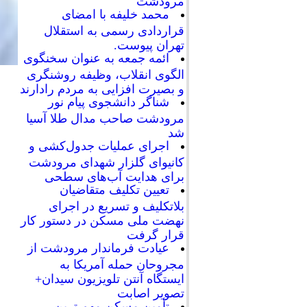
مرودشت
محمد خلیفه با امضای
قراردادی رسمی به استقلال
تهران پیوست.
ائمه جمعه به عنوان سخنگوی
الگوی انقلاب، وظیفه روشنگری
و بصیرت افزایی به مردم رادارند
شناگر دانشجوی پیام نور
مرودشت صاحب مدال طلا آسیا
شد
اجرای عملیات جدول‌کشی و
کانیوای گلزار شهدای مرودشت
برای هدایت آب‌های سطحی
تعیین تکلیف متقاضیان
بلاتکلیف و تسریع در اجرای
نهضت ملی مسکن در دستور کار
قرار گرفت
عیادت فرماندار مرودشت از
مجروحان حمله آمریکا به
ایستگاه آنتن تلویزیون سیدان+
تصویر اصابت
تأمین مسکن مهم ترین