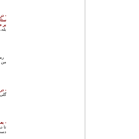
بر ص
بله، 
رمز 
من دلگرم
- در
گلی 
- بع
دست