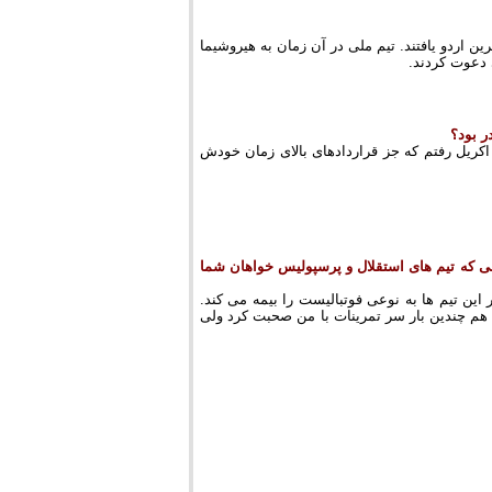
پروین 180 نفر به اردوی تیم ملی دعوت شدند که 30 نفر به آخرین اردو یافتند. تیم ملی در آن زمان به هیروشیما
 دعوت کردند.
ر بود؟
بعداز آن هم با مبلغ 8 میلیون تومان به پلی اکریل رفتم که جز قراردادهای بالای زمان خودش
الی که تیم های استقلال و پرسپولیس خواهان شما
 این تیم ها به نوعی فوتبالیست را بیمه می کند.
ین هم چندین بار سر تمرینات با من صحبت کرد ولی