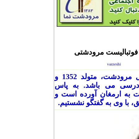
ن فوتبالیست مرودشتی
varzeshi
علی میرزا استواری، ملی پوش برجسته فوتبال مرودشت، متولد 1352 و
درسی می باشد. به پاس
ت به ارمغان آورده است و
 با وی به گفتگو نشستیم.