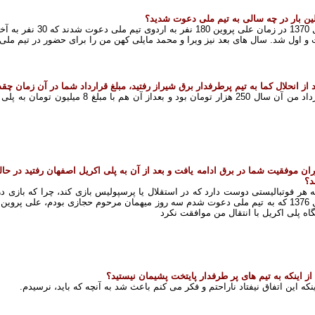
لین بار در چه سالی به تیم ملی دعوت شدید؟
سال 1370 در زمان علی 
و اول شد. سال های بعد نیز ویرا و محمد مایلی کهن من را برای حضور در تیم ملی
د از انحلال کما به تیم پرطرفدار برق شیراز رفتید، مبلغ قرارداد شما در آن زمان چقد
قرارداد من آن سال 250 هزار تومان بود و 
ران موفقیت شما در برق ادامه یافت و بعد از آن به پلی اکریل اصفهان رفتید در ح
د؟
ته هر فوتبالیستی دوست دارد که در استقلال یا پرسپولیس بازی کند، چرا که بازی در
سال 1376 که به تیم ملی دعوت شدم سه روز میهمان مرحوم حجازی بودم، علی پرو
اه پلی اکریل با انتقال من موافقت نکرد
ا از اینکه به تیم های پر طرفدار پایتخت پشیمان نیستید؟
ینکه این اتفاق نیفتاد ناراحتم و فکر می کنم باعث شد به آنچه که باید، نرسیدم.