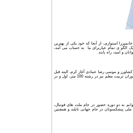
ن میان، برادرم شهید خانمیرزا استواری، از آنجا که خود یکی از بهترین
اب می آمد، همچنین قهرمان دوی 3000 متر نیز بود، یک الگو ی تمام عیاربرای ما به حساب می آمد،
ان و امید، راه یابند.
کشاورز و موسی رضا عمادی آغاز کرم، البته قبل
از آن در رشته دو و میدانی و در ماده 100 متر قهرمان استان و کشور شده بودم. در دوران تربیت معلم نیز در رشته 100 متر، اول و در
انم به دو دوره حضور در جام ملت های فوتبال،
م ملی پیشکسوتان در جام جهانی تایلند و همچنین