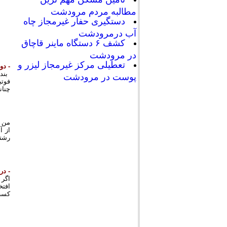
مطالبه مردم مرودشت
دستگیری حفار غیرمجاز چاه
آب درمرودشت
کشف ۶ دستگاه ماینر قاچاق
در مرودشت
تعطیلی مرکز غیرمجاز لیزر و
- دو
پوست در مرودشت
چنان
من ن
رشته 200 متر مقام دوم کشو
- در
اگر 
افتخ
کسب 