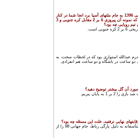
- در پلی اکریل اصفهان به تیم ملی دعوت شدید . محمد مایلی کهن شما را با تیم رویایی 1396 به جام ملتهای آسیا برد انجا شما در کنار
ستارگانی چون دایی و خداداد ، کریم باقری ، مهدی مهدوی کیا و...نتایجی تاریخی گرفتید که نمونه آن پیروزی 6 بر 2 مقابل کره جنوبی و 3
تیم رویایی چه بود؟
بی است.
درم عبدالله استواری بود که در لحظات سخت، به
مورد آن گل بیشتر توضیح دهید؟
ه پایان ببریم.
ابتهای نهایی نرفتید، علت این مسئله چه بود؟
تا دو روز قبل از اینکه تیم ملی به جام جهانی اعزام شود، در کنار تیم حاضر بودم ولی متأسفانه به دلیل پارگی رباط، جام جهانی 98 را از