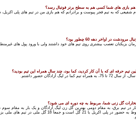
 هم بازی های شما کسی هم به سطح برتر فوتبال رسد؟
م شفیعی که به تیم فجر پیوست و برادرانم که هم بازی من در تیم های پلی اکریل، ذ
بال مرودشت در اواخر دهه 60 چطور بود؟
مان بزیکنان تعصب بیشتری روی تیم های خود داشتند ولی با ورود پول های غیرمنطق
لین تیم حرفه ای که با آن کار کردید، کما بود، چند سال همراه این تیم بودید؟
72 تا 75، به همراه تیم کما در لیگ آزادگان حضور داشتم.
تخارات گل زنی شما، مربوط به چه دوره ای می شود؟
ار در تیم برق، به مقام دومی بهترین گل زن لیگ آزادگان و یک بار به مقام سوم 
مربوط به حضور در پلی اکریل با 21 گل است.و ج
.