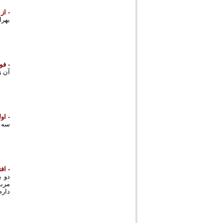
- از
بهرا
- فوت
آن ز
- او
سه سال، از سال 
- اف
دو ب
دارم