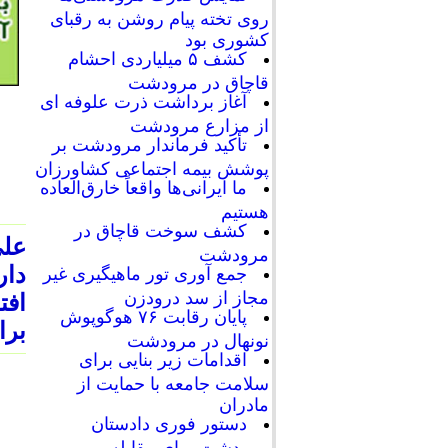
روی تخته پیام روشن به رقبای
کشوری بود
کشف ۵ میلیاردی احشام
قاچاق در مرودشت
آغاز برداشت ذرت علوفه ای
از مزارع مرودشت
تأکید فرماندار مرودشت بر
پوشش بیمه اجتماعی کشاورزان
ما ایرانی‌ها واقعاً خارق‌العاده
هستیم
کشف سوخت قاچاق در
مرودشت
دا
جمع آوری تور ماهیگیری غیر
مجاز از سد درودزن
افت
پایان رقابت‌ ۷۶ هوگوپوش
برا
نونهال در مرودشت
اقدامات زیر بنایی برای
سلامت جامعه با حمایت از
مادران
دستور فوری دادستان
مرودشت برای مقابله