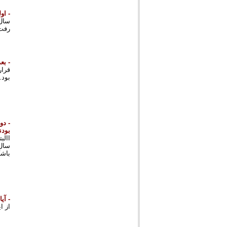
- او
رفت 
- بع
بود.
- دو
بودن
االب
باشگ
- آی
از ا