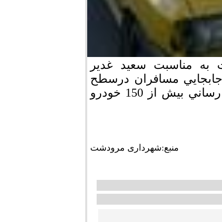
به مناسبت سعيد غدير
جابجايي مسافران درسطح
شهر به صورت رايگان كرد، كه در اين خدمات رساني بيش از 150 خودرو
منبع:شهرداری مرودشت