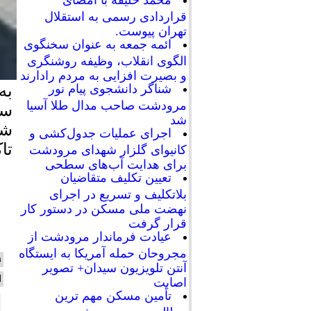
محمد خلیفه با امضای
قراردادی رسمی به استقلال
تهران پیوست.
ائمه جمعه به عنوان سخنگوی
الگوی انقلاب، وظیفه روشنگری
و بصیرت افزایی به مردم رادارند
به
شناگر دانشجوی پیام نور
مرودشت صاحب مدال طلا آسیا
سا
شد
اجرای عملیات جدول‌کشی و
تا
کانیوای گلزار شهدای مرودشت
برای هدایت آب‌های سطحی
تعیین تکلیف متقاضیان
بلاتکلیف و تسریع در اجرای
نهضت ملی مسکن در دستور کار
قرار گرفت
عیادت فرماندار مرودشت از
مجروحان حمله آمریکا به ایستگاه
ن
آنتن تلویزیون سیدان+ تصویر
ا
اصابت
تأمین مسکن مهم ترین