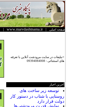
|
www.marvdashtnama.ir
|
صفحه اصلی
+تبلیعات در سایت مرودشت آنلاین با تعرفه
های استثنائی - 09394084008
آخرین اخبار
توسعه زیر ساخت های
روستایی با شتاب در دستور کار
دولت قرار دارد
نمایش قدرت مرودشتی‌ها