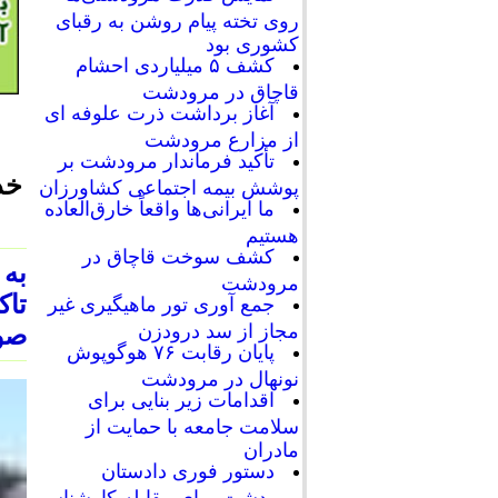
روی تخته پیام روشن به رقبای
کشوری بود
کشف ۵ میلیاردی احشام
قاچاق در مرودشت
آغاز برداشت ذرت علوفه ای
از مزارع مرودشت
تأکید فرماندار مرودشت بر
خد
پوشش بیمه اجتماعی کشاورزان
ما ایرانی‌ها واقعاً خارق‌العاده
هستیم
کشف سوخت قاچاق در
به
مرودشت
تا
جمع آوری تور ماهیگیری غیر
مجاز از سد درودزن
صور
پایان رقابت‌ ۷۶ هوگوپوش
نونهال در مرودشت
اقدامات زیر بنایی برای
سلامت جامعه با حمایت از
مادران
دستور فوری دادستان
مرودشت برای مقابله کارشناسی