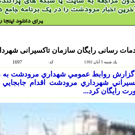
مات رسانی رایگان سازمان تاکسیرانی شهر
1697
يك شنبه 5 آبان 1392
:كد
 گزارش روابط عمومي شهداري مرودشت به م
كسيراني شهرداري مرودشت اقدام جابجايي
ت رايگان كرد...