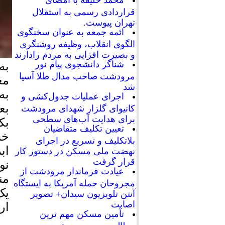
محمد خلیفه با امضای
قراردادی رسمی به استقلال
تهران پیوست.
ائمه جمعه به عنوان سخنگوی
الگوی انقلاب، وظیفه روشنگری
و بصیرت افزایی به مردم رادارند
شناگر دانشجوی پیام نور
به
مرودشت صاحب مدال طلا آسیا
مع
شد
به
اجرای عملیات جدول‌کشی و
بع
کانیوای گلزار شهدای مرودشت
برای هدایت آب‌های سطحی
بک
تعیین تکلیف متقاضیان
خس
بلاتکلیف و تسریع در اجرای
اب
نهضت ملی مسکن در دستور کار
قرار گرفت
نو
عیادت فرماندار مرودشت از
من
مجروحان حمله آمریکا به ایستگاه
یک
آنتن تلویزیون سیدان+ تصویر
اصابت
ار
تأمین مسکن مهم ترین