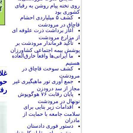
روی تخته پیام روشن به رقبای
کشوری بود
کشف ۵ میلیاردی احشام
قاچاق در مرودشت
آغاز برداشت ذرت علوفه ای
از مزارع مرودشت
تأکید فرماندار مرودشت بر
پوشش بیمه اجتماعی کشاورزان
ما ایرانی‌ها واقعاً خارق‌العاده
هستیم
کشف سوخت قاچاق در
غلا
مرودشت
حو
جمع آوری تور ماهیگیری غیر
مجاز از سد درودزن
رفت
پایان رقابت‌ ۷۶ هوگوپوش
نونهال در مرودشت
اقدامات زیر بنایی برای
سلامت جامعه با حمایت از
مادران
دستور فوری دادستان
مرودشت برای مقابله کارشناسی