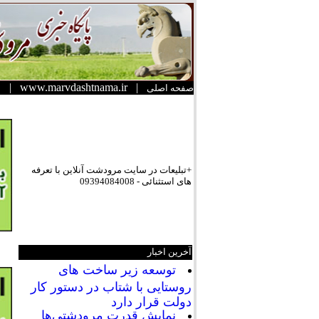
|
www.marvdashtnama.ir
|
صفحه اصلی
+تبلیعات در سایت مرودشت آنلاین با تعرفه
های استثنائی - 09394084008
آخرین اخبار
توسعه زیر ساخت های
روستایی با شتاب در دستور کار
دولت قرار دارد
نمایش قدرت مرودشتی‌ها