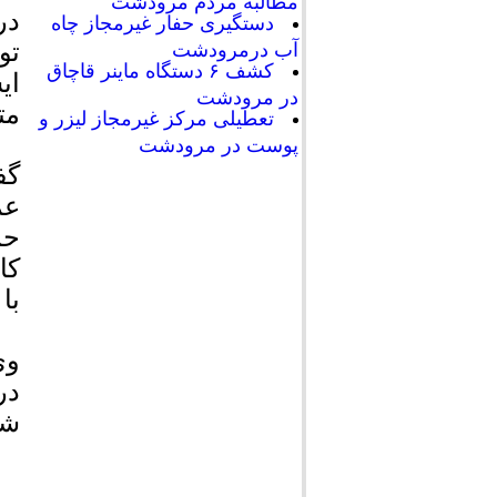
مطالبه مردم مرودشت
در
دستگیری حفار غیرمجاز چاه
تو
آب درمرودشت
کشف ۶ دستگاه ماینر قاچاق
ای
در مرودشت
مت
تعطیلی مرکز غیرمجاز لیزر و
پوست در مرودشت
گف
عم
حم
کا
با
وی
در
شو