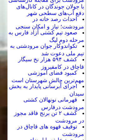
با جولان جوندگان در کانال‌های
دفع آب‌های سطحی شهر
احداث رصد خانه در
مرودشت؛ نیاز و امکان سنجی
صعود تیم کشتی آزاد فارس به
مرحله دوم لیگ
تکواندوکار جوان مرودشتی به
تیم ملی دعوت شد
کشف ۵۹۴ هزار نخ سیگار
قاچاق در کامفیروز
کمبود فضای آموزشی
مهم‌ترین چالش شهرستان است
اجرای آبرسانی پایدار به بخش
سیدان
قهرمانی نونهالان کشتی
مرودشت درفارس
کشف ۲ تن برنج فاقد مجوز
در مرودشت
توقیف قهوه های قاچاق در
مرودشت