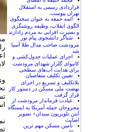
محمد خلیفه با امضای
قراردادی رسمی به استقلال
تهران پیوست.
ائمه جمعه به عنوان سخنگوی
الگوی انقلاب، وظیفه روشنگری
و بصیرت افزایی به مردم رادارند
شناگر دانشجوی پیام نور
مح
مرودشت صاحب مدال طلا آسیا
را
شد
اجرای عملیات جدول‌کشی و
لا
کانیوای گلزار شهدای مرودشت
برای هدایت آب‌های سطحی
تعیین تکلیف متقاضیان
وی
بلاتکلیف و تسریع در اجرای
تح
نهضت ملی مسکن در دستور کار
قرار گرفت
تس
عیادت فرماندار مرودشت از
اس
مجروحان حمله آمریکا به ایستگاه
آنتن تلویزیون سیدان+ تصویر
نم
اصابت
تأمین مسکن مهم ترین
تص