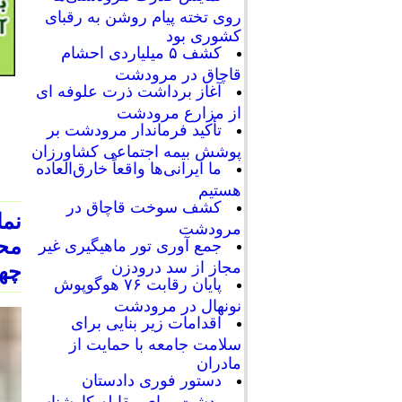
روی تخته پیام روشن به رقبای
کشوری بود
کشف ۵ میلیاردی احشام
قاچاق در مرودشت
آغاز برداشت ذرت علوفه ای
از مزارع مرودشت
تأکید فرماندار مرودشت بر
پوشش بیمه اجتماعی کشاورزان
ما ایرانی‌ها واقعاً خارق‌العاده
هستیم
کشف سوخت قاچاق در
نما
مرودشت
جمع آوری تور ماهیگیری غیر
مجاز از سد درودزن
چها
پایان رقابت‌ ۷۶ هوگوپوش
نونهال در مرودشت
اقدامات زیر بنایی برای
سلامت جامعه با حمایت از
مادران
دستور فوری دادستان
مرودشت برای مقابله کارشناسی