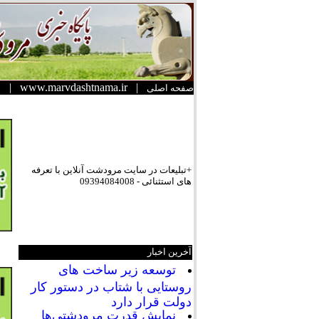
|
www.marvdashtnama.ir
|
صفحه اصلی
+تبلیعات در سایت مرودشت آنلاین با تعرفه
های استثنائی - 09394084008
آخرین اخبار
توسعه زیر ساخت های
روستایی با شتاب در دستور کار
دولت قرار دارد
نمایش قدرت مرودشتی‌ها