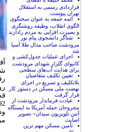
محمد خلیفه با امضای
قراردادی رسمی به استقلال
تهران پیوست.
ائمه جمعه به عنوان سخنگوی
الگوی انقلاب، وظیفه روشنگری
و بصیرت افزایی به مردم رادارند
شناگر دانشجوی پیام نور
مرودشت صاحب مدال طلا آسیا
شد
اجرای عملیات جدول‌کشی و
کانیوای گلزار شهدای مرودشت
برای هدایت آب‌های سطحی
تعیین تکلیف متقاضیان
رف
بلاتکلیف و تسریع در اجرای
رو
نهضت ملی مسکن در دستور کار
قرار گرفت
عیادت فرماندار مرودشت از
مجروحان حمله آمریکا به ایستگاه
ود
آنتن تلویزیون سیدان+ تصویر
مر
اصابت
تأمین مسکن مهم ترین