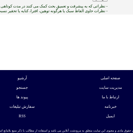
- نظراتی که به پیشرفت و تعمیق بحث کمک می کنند در مدت کوتاهی پ
- نظرات حاوی الفاظ سبک یا هرگونه توهین، افترا، کنایه یا تحقیر نس
2
:ب
صفحه اصلی
آرشیو
مدیریت سایت
جستجو
ارتباط با ما
پیوند ها
خبرنامه
سفارش تبلیغات
ایمیل
RSS
 حقوق مادی و معنوی این سایت متعلق به مرودشت آنلاین می باشد و استفاده از مطالب با ذکر منبع بلامانع است. | ط