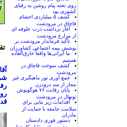
روی تخته پیام روشن به رقبای
کشوری بود
کشف ۵ میلیاردی احشام
قاچاق در مرودشت
آغاز برداشت ذرت علوفه ای
از مزارع مرودشت
تأکید فرماندار مرودشت بر
تقدیر 
پوشش بیمه اجتماعی کشاورزان
ما ایرانی‌ها واقعاً خارق‌العاده
هستیم
کشف سوخت قاچاق در
مرودشت
جمع آوری تور ماهیگیری غیر
مجاز از سد درودزن
رف
پایان رقابت‌ ۷۶ هوگوپوش
رو
نونهال در مرودشت
قدی
اقدامات زیر بنایی برای
سلامت جامعه با حمایت از
مادران
دستور فوری دادستان
مرودشت برای مقابله کارشناسی