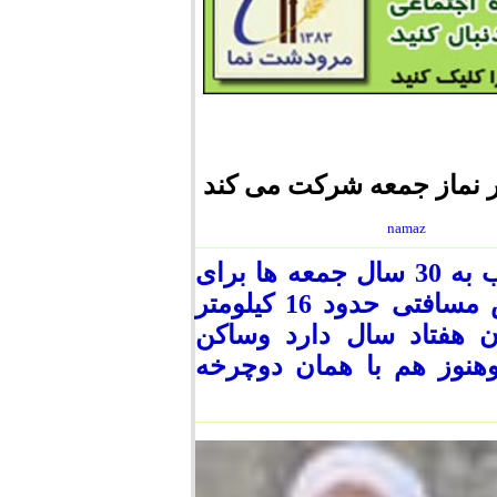
namaz
آقای جهانبخش باقری نماز گزاری است که قریب به 30 سال جمعه ها برای
شرکت درنماز جمعه مرودشت با دو چرخه اش مسافتی حدود 16 کیلومتر
 هفتاد سال دارد وساکن
هنوز هم با همان دوچرخه