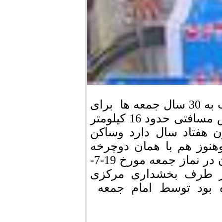
آقای جهانبخش باقری نماز گزاری است که قریب به 30 سال جمعه ها برای
شرکت درنماز جمعه مرودشت با دو چرخه اش مسافتی حدود 16 کیلومتر
 هفتاد سال دارد وساکن
هنوز هم با همان دوچرخه
قدیمی خود هرهفته به نماز جمعه می آید ،ایشان در نماز جمعه مورخ 19-7-
 از طرف بخشداری مرکزی
ه بود توسط امام جمعه