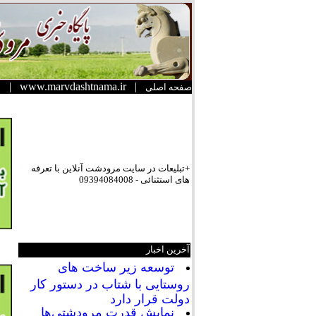
|
www.marvdashtnama.ir
|
صفحه اصلی
+تبلیعات در سایت مرودشت آنلاین با تعرفه
های استثنائی - 09394084008
آخرین اخبار
توسعه زیر ساخت های
روستایی با شتاب در دستور کار
دولت قرار دارد
نمایش قدرت مرودشتی‌ها