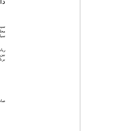
دا
سید
مجل
سیاس
ریا
بین‌
برنا
صاد