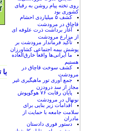
روی تخته پیام روشن به رقبای
کشوری بود
کشف ۵ میلیاردی احشام
قاچاق در مرودشت
آغاز برداشت ذرت علوفه ای
از مزارع مرودشت
تأکید فرماندار مرودشت بر
پوشش بیمه اجتماعی کشاورزان
ما ایرانی‌ها واقعاً خارق‌العاده
هستیم
کشف سوخت قاچاق در
با 
مرودشت
جمع آوری تور ماهیگیری غیر
مجاز از سد درودزن
پایان رقابت‌ ۷۶ هوگوپوش
نونهال در مرودشت
اقدامات زیر بنایی برای
سلامت جامعه با حمایت از
مادران
دستور فوری دادستان
مرودشت برای مقابله کارشناسی