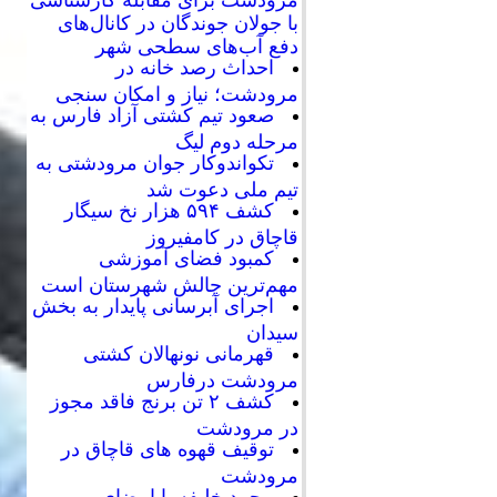
با جولان جوندگان در کانال‌های
دفع آب‌های سطحی شهر
احداث رصد خانه در
مرودشت؛ نیاز و امکان سنجی
صعود تیم کشتی آزاد فارس به
مرحله دوم لیگ
تکواندوکار جوان مرودشتی به
تیم ملی دعوت شد
کشف ۵۹۴ هزار نخ سیگار
قاچاق در کامفیروز
کمبود فضای آموزشی
مهم‌ترین چالش شهرستان است
اجرای آبرسانی پایدار به بخش
سیدان
قهرمانی نونهالان کشتی
مرودشت درفارس
کشف ۲ تن برنج فاقد مجوز
در مرودشت
توقیف قهوه های قاچاق در
مرودشت