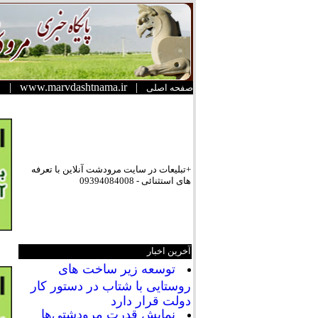
|
www.marvdashtnama.ir
|
صفحه اصلی
+تبلیعات در سایت مرودشت آنلاین با تعرفه
های استثنائی - 09394084008
آخرین اخبار
توسعه زیر ساخت های
روستایی با شتاب در دستور کار
دولت قرار دارد
نمایش قدرت مرودشتی‌ها