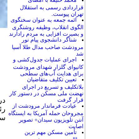
محمد خلیفه با امضای
قراردادی رسمی به استقلال
تهران پیوست.
ائمه جمعه به عنوان سخنگوی
الگوی انقلاب، وظیفه روشنگری
و بصیرت افزایی به مردم رادارند
شناگر دانشجوی پیام نور
مرودشت صاحب مدال طلا آسیا
شد
اجرای عملیات جدول‌کشی و
کانیوای گلزار شهدای مرودشت
برای هدایت آب‌های سطحی
تعیین تکلیف متقاضیان
بلاتکلیف و تسریع در اجرای
نهضت ملی مسکن در دستور کار
در
قرار گرفت
عیادت فرماندار مرودشت از
رئ
مجروحان حمله آمریکا به ایستگاه
سی
آنتن تلویزیون سیدان+ تصویر
اصابت
تأمین مسکن مهم ترین