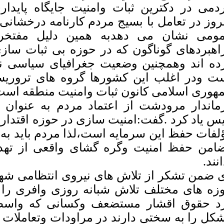
دمی در دکترین ثبات وامنیت جایگاه پایدار
روز در تعامل با بسیج مردم کارنامه درخشانی ر
ومی نشان می دهدبه همین دلیل مفتخری
اهبردهای گوناگون که در حوزه بی ثبات ساز
ت ودر اغلب این کشورها گروه های تروریس
هوری اسلامی کانون ثبات وامنیت منطقه است
ماندار مرودشت از اعتماد مردم به عنوان 
یس یاد کرد .گفت:امنیت سازی در حوزه اقتدار 
لفات حفظ این سرمایه است،لذا مردم باید به 
امن حفظ امنیت وگره گشای واقعی از تهدی
نند.
 ضمن تشکر از تلاش های نیروی انتظامی شهرس
زه های مختلف تلاش شبانه روزی وافری را 
د حقوق اقشار مستضعف وکسانی که واسطه
کل را به سختی دارند در مراودات وتعاملات م