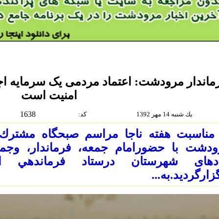
ماندار مرودشت: اعتماد مردمی یک سرمایه اجت
امنیت است
1638
يك شنبه 14 مهر 1392
:كد
 مناسبت هفته ناجا مراسم صبحگاه مشترك
ودشت با حضورامام جمعه، فرماندار، وجمع
ادهای شهرستان درستاد فرماندهي ا
زارگرديد.به...