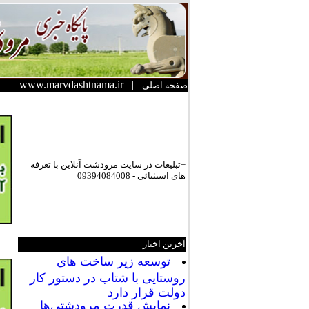
|
www.marvdashtnama.ir
|
صفحه اصلی
+تبلیعات در سایت مرودشت آنلاین با تعرفه
های استثنائی - 09394084008
آخرین اخبار
توسعه زیر ساخت های
روستایی با شتاب در دستور کار
دولت قرار دارد
نمایش قدرت مرودشتی‌ها