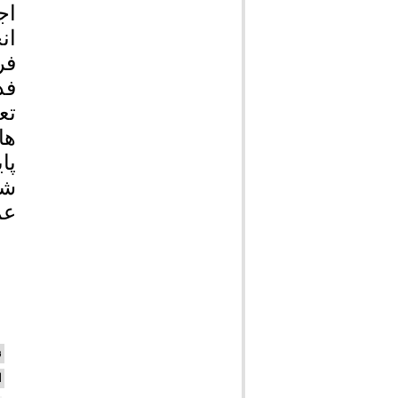
اج
ان
فر
فد
تع
ها
پا
شه
عم
ن
ا