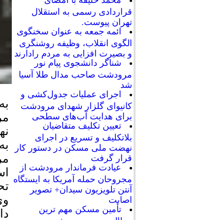
محمد خلیفه با امضای
قراردادی رسمی به استقلال
تهران پیوست.
ائمه جمعه به عنوان سخنگوی
الگوی انقلاب، وظیفه روشنگری
و بصیرت افزایی به مردم رادارند
شناگر دانشجوی پیام نور
مرودشت صاحب مدال طلا آسیا
شد
اجرای عملیات جدول‌کشی و
به
کانیوای گلزار شهدای مرودشت
مر
برای هدایت آب‌های سطحی
تعیین تکلیف متقاضیان
نه
بلاتکلیف و تسریع در اجرای
به
نهضت ملی مسکن در دستور کار
مر
قرار گرفت
عیادت فرماندار مرودشت از
اس
مجروحان حمله آمریکا به ایستگاه
تح
آنتن تلویزیون سیدان+ تصویر
وی
اصابت
تأمین مسکن مهم ترین
دا