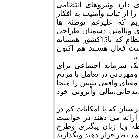
ی دارد ونیروهای انتظامی
ا از ثبات وامنیت به افکار
م که علیرغم توطئه ها
ی وناامنی دشمنان طراحی
کرده اند وهمچنین وضعیت جغرافیای سیاسی نظام که با15کشور همسایه
ت فعال هستند هم اکنون
.
یک سرمایه اجتماعی برای
ومهربانی در تعامل با مردم
معنای واقعی پلیس را ملجأ
دجانی،مالی وآبرویی خود
تان که با امکانات کم در
ارائه می دهند در خواست
 ویا زبان پیگیری وطرح
د نظر قرار دهند ونگذارند