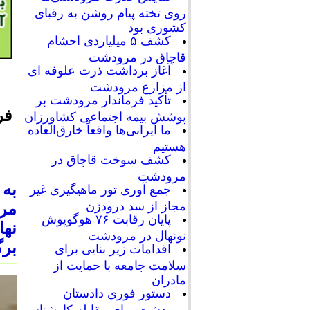
روی تخته پیام روشن به رقبای
کشوری بود
کشف ۵ میلیاردی احشام
قاچاق در مرودشت
آغاز برداشت ذرت علوفه ای
از مزارع مرودشت
تأکید فرماندار مرودشت بر
فر
پوشش بیمه اجتماعی کشاورزان
ما ایرانی‌ها واقعاً خارق‌العاده
هستیم
کشف سوخت قاچاق در
مرودشت
به
جمع آوری تور ماهیگیری غیر
مجاز از سد درودزن
مر
پایان رقابت‌ ۷۶ هوگوپوش
نه
نونهال در مرودشت
برگ
اقدامات زیر بنایی برای
سلامت جامعه با حمایت از
مادران
دستور فوری دادستان
مرودشت برای مقابله کارشناسی