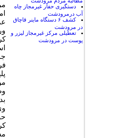
مطالبه مردم مرودشت
مر
دستگیری حفار غیرمجاز چاه
ام
آب درمرودشت
کشف ۶ دستگاه ماینر قاچاق
عم
در مرودشت
ور
تعطیلی مرکز غیرمجاز لیزر و
پوست در مرودشت
اس
جم
فر
پل
مؤ
وض
بدا
وی
حو
کر
مش