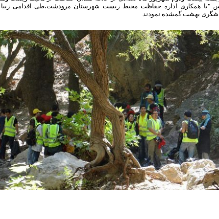
س "با همکاری اداره حفاظت محیط زیست شهرستان مرودشت،طی اقدامی زیبا وقا
شگری بهشت گمشده نمودند.