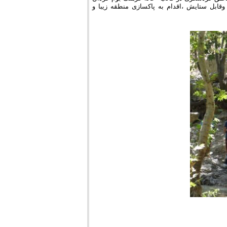
بل ستایش ،اقدام به پاکسازی منطقه زیبا و