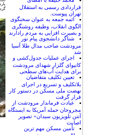
محمد خلیفه با امضای
پار
قراردادی رسمی به استقلال
گرد
تهران پیوست.
ائمه جمعه به عنوان سخنگوی
الگوی انقلاب، وظیفه روشنگری
و بصیرت افزایی به مردم رادارند
شناگر دانشجوی پیام نور
مرودشت صاحب مدال طلا آسیا
شد
اجرای عملیات جدول‌کشی و
کانیوای گلزار شهدای مرودشت
برای هدایت آب‌های سطحی
تعیین تکلیف متقاضیان
بلاتکلیف و تسریع در اجرای
نهضت ملی مسکن در دستور کار
قرار گرفت
عیادت فرماندار مرودشت از
مجروحان حمله آمریکا به ایستگاه
آنتن تلویزیون سیدان+ تصویر
اصابت
تأمین مسکن مهم ترین