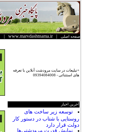
|
www.marvdashtnama.ir
|
صفحه اصلی
+تبلیعات در سایت مرودشت آنلاین با تعرفه
های استثنائی - 09394084008
آخرین اخبار
توسعه زیر ساخت های
روستایی با شتاب در دستور کار
دولت قرار دارد
نمایش قدرت مرودشتی‌ها