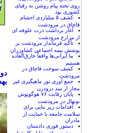
روی تخته پیام روشن به رقبای
کشوری بود
کشف ۵ میلیاردی احشام
قاچاق در مرودشت
آغاز برداشت ذرت علوفه ای
از مزارع مرودشت
تأکید فرماندار مرودشت بر
پوشش بیمه اجتماعی کشاورزان
ما ایرانی‌ها واقعاً خارق‌العاده
هستیم
کشف سوخت قاچاق در
دو
مرودشت
بهش
جمع آوری تور ماهیگیری غیر
مجاز از سد درودزن
پایان رقابت‌ ۷۶ هوگوپوش
نونهال در مرودشت
اقدامات زیر بنایی برای
سلامت جامعه با حمایت از
مادران
دستور فوری دادستان
مرودشت برای مقابله کارشناسی