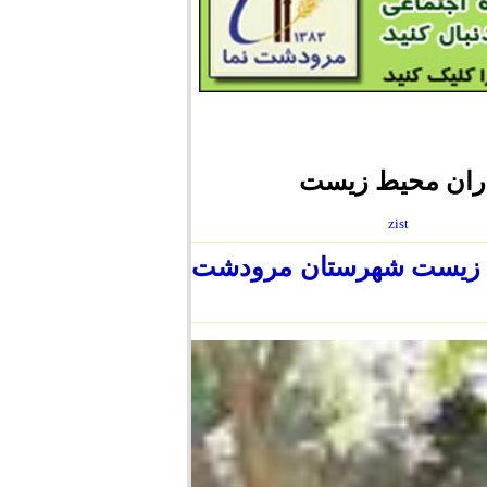
ران محیط زیست
zist
ط زیست شهرستان مرودشت