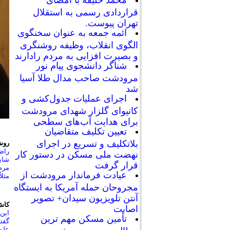
محمد خلیفه با امضای
قراردادی رسمی به استقلال
تهران پیوست.
ائمه جمعه به عنوان سخنگوی
الگوی انقلاب، وظیفه روشنگری
و بصیرت افزایی به مردم رادارند
شناگر دانشجوی پیام نور
مرودشت صاحب مدال طلا آسیا
شد
اجرای عملیات جدول‌کشی و
کانیوای گلزار شهدای مرودشت
برای هدایت آب‌های سطحی
تعیین تکلیف متقاضیان
بلاتکلیف و تسریع در اجرای
روش‌
نهضت ملی مسکن در دستور کار
قرار گرفت
عیادت فرماندار مرودشت از
مثلاً 50 سال پیش در اروپا و امریکا بعد از کتاب مقدس، مقدس‌ترین کتاب، کتاب ابوعل
مجروحان حمله آمریکا به ایستگاه
آنتن تلویزیون سیدان+ تصویر
کاش
اصابت
این 
تأمین مسکن مهم ترین
گفتن
علم