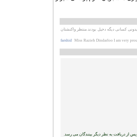
یدونی کسانی دیگه دخیل بودند.منتظر واکنشتان
farshid
Miss Razieh Dindarloo I am very prou
س از دریافت به نظر دیگر بینندگان می رسد.