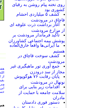
روی تخته پیام روشن به رقبای
کشوری بود
کشف ۵ میلیاردی احشام
قاچاق در مرودشت
آغاز برداشت ذرت علوفه ای
از مزارع مرودشت
تأکید فرماندار مرودشت بر
پوشش بیمه اجتماعی کشاورزان
ما ایرانی‌ها واقعاً خارق‌العاده
هستیم
کشف سوخت قاچاق در
مرودشت
جمع آوری تور ماهیگیری غیر
مجاز از سد درودزن
الله
پایان رقابت‌ ۷۶ هوگوپوش
از 
بقی
نونهال در مرودشت
ویرو
اقدامات زیر بنایی برای
این 
حساب
سلامت جامعه با حمایت از
مادران
دستور فوری دادستان
همی
مرودشت برای مقابله کارشناسی