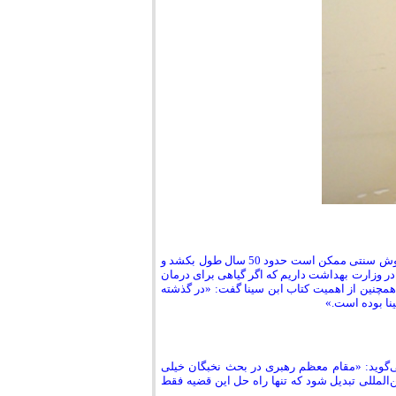
راضیه دیندارلو از روش‌های داروسازی به دو روش صنعتی و سنتی اشاره کرد و گفت که روش سنتی ممکن است حدود 50 سال طول بکشد و
د: «ما 10 کتاب مرجع در مورد گیاهان در وزارت بهداشت داریم که اگر گیاهی برای درمان
 پژوهش را ادامه داد.».همچنین از اهمیت کتاب ابن سینا گفت: «در گذشته
می‌گوید: «مقام معظم رهبری در بحث نخبگان خیلی
ن‌المللی تبدیل شود که تنها راه حل این قضیه فقط