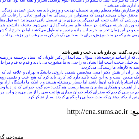
 جایی که سرعت عمل داشتیم در دانشگاه علوم پزشکی شیراز و بقیه الله بود. اما در دان
د اداری طی می‌شد.»
 سفارش مقام معظم رهبری تحصیل، تهذیب و ورزش باید سه بخش عمده‌ی زندگی یک جو
محقق جوان می‌شد فهمید که مسئولین در رسیدگی به این امور تعادل را رعایت نکرده
ورزشی که اغلب نتیجه ای نمی‌گیرند، چیزی برای تحصیل باقی نمی‌ماند: «به قول مق
ه ورزش هزینه می‌کنند، در حیطه علم سرمایه گذاری نمی‌شود. دغدغه دانشجو همین
 و در این زمان تحریم، خرید این ماده چندین ماه طول می‌کشید اما در خارج از کشور
می‌بینیم که در بحث ورزش، برای جا به جایی یک بازیکن به سرعت نور هزینه پرداخت 
دم می‌گفت این دارو باید بی عیب و نقص باشد
 که از اساتید برجسته‌شان سؤال شد ابتدا از دکتر علویان که استاد برجسته در زمینه
ید خیلی سخت است اما ایشان به راحتی به ما مشورت می‌دادند و قدم به قدم مراحل پژ
ند به کارهای ما رسیدگی می‌کردند.
عد از آن از نقش دکتر امینی متخصص شیمی داروئی دانشگاه تهران و علاقه ای که د
 متدین است و به این نکته تاکید دارد که: کاری باید کرد که هیچ عیب و نقصی روی
ن استاد پایان نامه آن‌ها باشند اما بسیار پرمشغله هستند و با اینکه ما دانشگاه آزاد بو
ز اهمیت و همکاری سازمان محیط زیست هم گفت: «ده گونه حیوانی که در دنیا وجود دار
م بررسی کردیم که صفرای کدام حیوان بیماری هپاتیت سی را از بین می‌برد و این م
ین از دکتر دهقان که بحث حیوانی را پیگیری کردند بسیار تشکر کرد.
http://cna.sums.a
منبع:خبرگ