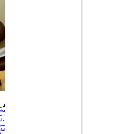
کار
دلسو
ظاهر
نمی‌
امان